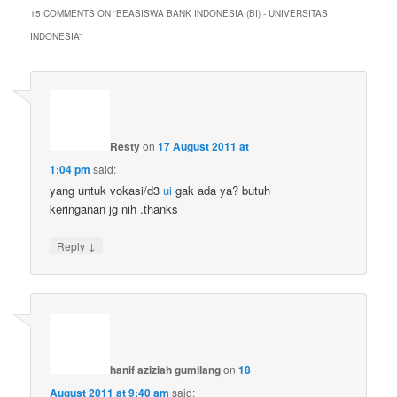
15 COMMENTS ON “
BEASISWA BANK INDONESIA (BI) - UNIVERSITAS
INDONESIA
”
Resty
on
17 August 2011 at
1:04 pm
said:
yang untuk vokasi/d3
ui
gak ada ya? butuh
keringanan jg nih .thanks
↓
Reply
hanif aziziah gumilang
on
18
August 2011 at 9:40 am
said: