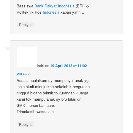
Beasiswa
Bank Rakyat Indonesia
(BRI) ->
Politeknik Pos
Indonesia
kapan yahh….
↓
Reply
indri
on
19 April 2013 at 11:02
pm
said:
Assalamualaikum sy mempunyai anak yg
ingin skali mlanjutkan sekolah k perguruan
tinggi d bidang teknik,tp k,uangan kluarga
kami tdk mampu,anak sy bru lulus dri
SMK mohon bantuanx
Trimakasih wassalam
↓
Reply