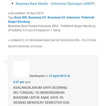
Beasiswa Bank Mandiri - Universitas Diponegoro (UNDIP)
Last updated:
19 April 2013
Tag:
Bank BRI
,
Beasiswa D3
,
Beasiswa D4
,
Indonesia
,
Politeknik
Negeri Bandung
Beasiswa Bank Rakyat Indonesia (BRI) - Politeknik Negeri Bandung
(POLBAN)
,
5.0
out of
5
based on
1
rating
4 COMMENTS ON “
BEASISWA BANK RAKYAT INDONESIA (BRI) - POLITEKNIK
NEGERI BANDUNG (POLBAN)
”
Hendrayati
on
12 April 2013 at
2:27 pm
said:
ASALAMUALAIKUM SAYA SEORANG
IBU TUNGGAL YG MENGINGINKAN
BIASISWA UNTUK ANAK SAYA YG
SEDANG MEMASUKI SEMESTER DUA