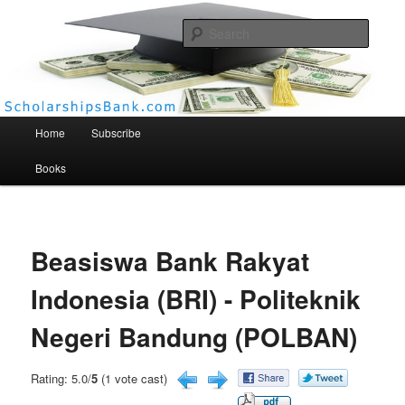
Searc
Scholarships Bank
Main menu
Home
Subscribe
Books
Beasiswa Bank Rakyat
Indonesia (BRI) - Politeknik
Negeri Bandung (POLBAN)
Rating: 5.0/
5
(1 vote cast)