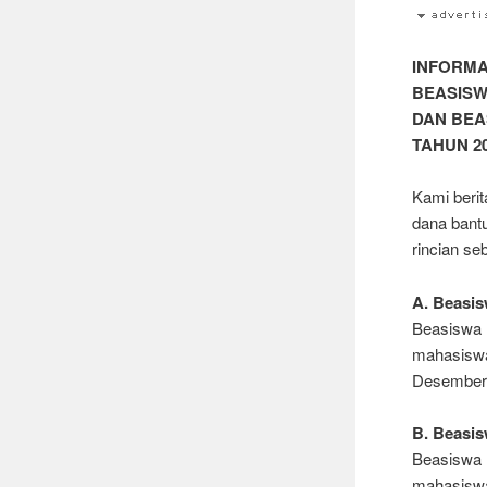
INFORMA
BEASISW
DAN BEA
TAHUN 2
Kami beri
dana bant
rincian se
A. Beasis
Beasiswa 
mahasiswa
Desember)
B. Beasi
Beasiswa 
mahasiswa