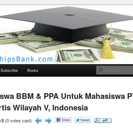
larships Bank
Subscribe
Books
iswa BBM & PPA Untuk Mahasiswa P
tis Wilayah V, Indonesia
/
5
(0 votes cast)