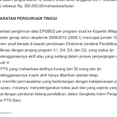
 sebesar Rp. 350.000,00/mahasiswa/bulan
YARATAN PERGURUAN TINGGI
entasi pengiriman data EPSBED per program studi ke Kopertis Wilay
ster genap tahun akademik 2009/2010 (2009.1) mencapai jumlah 1
ram studi berada di bawah pembinaan Direktorat Jenderal Pendidikan
iknas dengan jenjang program
S1
, D4, D3, dan D2, yang status ijin
elenggaraannya aktif atau yang sedang dalam proses perpanjangan d
yah V.
 PTS yang mahasiswa aktifnya kurang dari 30 orang dan ijin
elenggaraannya masih aktif hanya diberikan alokasi tetap;
k memiliki permasalahan yang bertentangan dengan kebijaksanaan 
t azas), misalnya: menyelengarakan kelas jauh dan yang sejenis yang
ai dengan peraturan bidang pendidikan, dalam Sengketa Intern Penge
n PTS Baru.