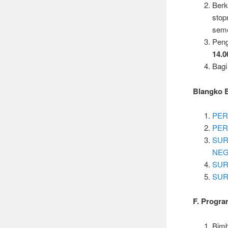
Ber
stop
seme
Peng
14.0
Bagi
Blangko 
PER
PE
SUR
NEG
SUR
SUR
F. Progra
Bimb