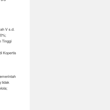
ah V s.d.
00%;
 Tinggi
i Kopertis
pemerintah
 tidak
lola;