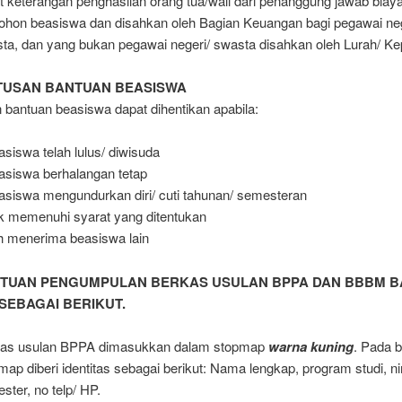
t keterangan penghasilan orang tua/wali dari penanggung jawab biaya
hon beasiswa dan disahkan oleh Bagian Keuangan bagi pegawai neg
ta, dan yang bukan pegawai negeri/ swasta disahkan oleh Lurah/ Ke
TUSAN BANTUAN BEASISWA
 bantuan beasiswa dapat dihentikan apabila:
siswa telah lulus/ diwisuda
siswa berhalangan tetap
siswa mengundurkan diri/ cuti tahunan/ semesteran
k memenuhi syarat yang ditentukan
h menerima beasiswa lain
NTUAN PENGUMPULAN BERKAS USULAN BPPA DAN BBBM 
SEBAGAI BERIKUT.
as usulan BPPA dimasukkan dalam stopmap
warna kuning
. Pada 
map diberi identitas sebagai berikut: Nama lengkap, program studi, n
ster, no telp/ HP.