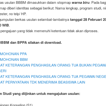
kas usulan BBBM dimasukkan dalam stopmap
warna biru
. Pada bag
map diberi identitas sebagai berikut: Nama lengkap, program studi, n
ster, no telp/ HP.
umpulan berkas usulan selambat-lambatnya
tanggal 28 Februari 2
0 WIB
.
 pengajuan yang tidak memenuhi ketentuan tidak akan diproses.
BBBM dan BPPA silakan di download.
MOHONAN PPA
RMOHONAN BBM
AT KETERANGAN PENGHASILAN ORANG TUA BUKAN PEGAW
ERI
AT KETERANGAN PENGHASILAN ORANG TUA PEGAWAI NEGE
AT PERNYATAAN TDK MENERIMA BEASISWA LAIN
m Studi yang diijinkan untuk mengajukan usulan:
ingan Konseling (S1)