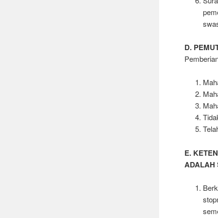
Sura
pemo
swas
D. PEMU
Pemberian
Maha
Maha
Maha
Tida
Tela
E. KETE
ADALAH 
Berk
stop
seme