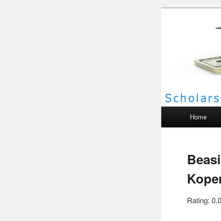
Scho
Main menu
Home
Beas
Koper
Rating: 0.0