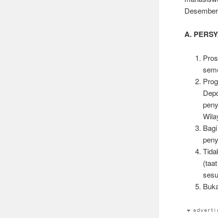
Desember)
A. PERS
Pros
seme
Prog
Depd
peny
Wila
Bagi
peny
Tida
(taa
sesu
Buka