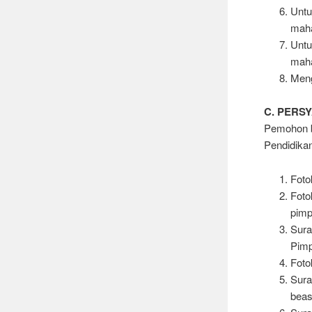
Untu
maha
Untu
maha
Mengi
C. PERS
Pemohon b
Pendidikan
Foto
Foto
pimp
Sura
Pimp
Foto
Sura
bea