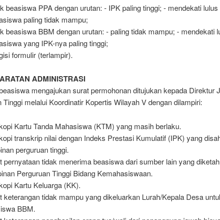
k beasiswa PPA dengan urutan: - IPK paling tinggi; - mendekati lulus
siswa paling tidak mampu;
k beasiswa BBM dengan urutan: - paling tidak mampu; - mendekati l
siswa yang IPK-nya paling tinggi;
si formulir (terlampir).
YARATAN ADMINISTRASI
easiswa mengajukan surat permohonan ditujukan kepada Direktur J
 Tinggi melalui Koordinatir Kopertis Wilayah V dengan dilampiri:
kopi Kartu Tanda Mahasiswa (KTM) yang masih berlaku.
kopi transkrip nilai dengan Indeks Prestasi Kumulatif (IPK) yang dis
inan perguruan tinggi.
t pernyataan tidak menerima beasiswa dari sumber lain yang diketah
inan Perguruan Tinggi Bidang Kemahasiswaan.
kopi Kartu Keluarga (KK).
t keterangan tidak mampu yang dikeluarkan Lurah/Kepala Desa untu
siswa BBM.