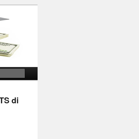
Search
TS di