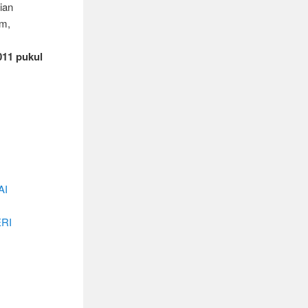
ian
im,
011 pukul
AI
RI