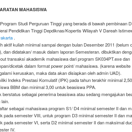
YARATAN MAHASISWA
 Program Studi Perguruan Tinggi yang berada di bawah pembinaan Di
eral Pendidikan Tinggi Depdiknas/Kopertis Wilayah V Dareah Istime
akarta
.
h aktif kuliah minimal sampai dengan bulan Desember 2011 (belum 
s), dan didatakan/ masuk dalam laporan Semesteran. dibuktikan deng
t out transaksi akademik mahasiswa dari program SK034PT.exe dan
mpan/dicetak dalam format power point/ mahasiswa. (karena website 
alami kerusakan, maka data akan disiapkan oleh admin UAD).
liki Indeks Prestasi Komulatif (IPK) pada tahun terakhir minimal 2,5
iswa BBM dan minimal 3,00 untuk beasiswa PPA.
k berstatus sebagai penerima beasiswa atau sedang mengajukan be
lain.
aftar sebagai mahasiswa program S1/ D4 minimal semester II dan 
k pada semester VIII, untuk program D3 minimal semester II dan m
k pada semester VI, serta D2 minimal semester II dan maksimal du
ster IV.