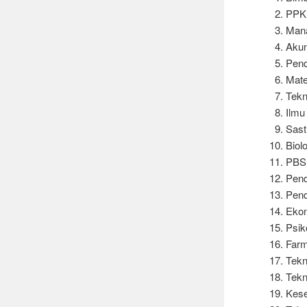
PPK
Man
Akun
Pend
Mate
Tekn
Ilmu
Sas
Biol
PBSI
Pend
Pend
Eko
Psik
Farm
Tekn
Tekn
Kese