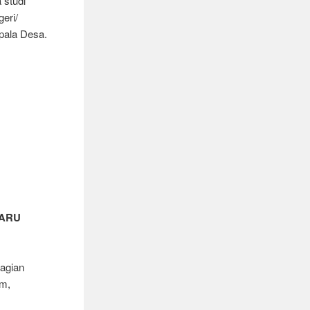
 studi
eri/
pala Desa.
BARU
bagian
im,