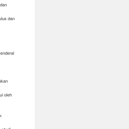
 dan
ulus dan
enderal
ahkan
ui oleh
k