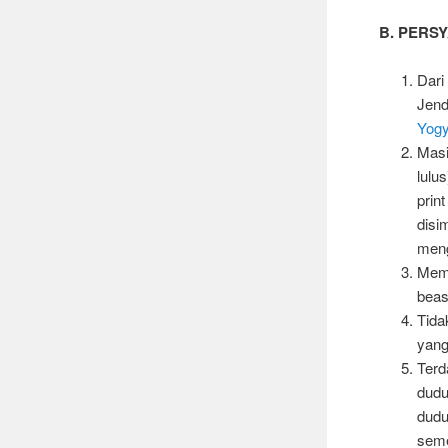
B. PERS
Dari
Jend
Yogy
Masi
lulu
prin
disi
meng
Memi
beas
Tida
yang 
Terd
dudu
dudu
seme