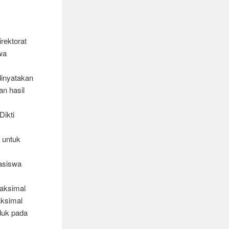
rektorat
wa
dinyatakan
an hasil
Dikti
0 untuk
asiswa
maksimal
aksimal
duk pada