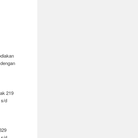
ediakan
 dengan
yak 219
 s/d
329
 s/d