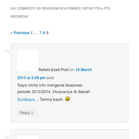
202 COMMENTS ON “
BEASISWA BCA FINANCE UNTUK PTN & PTS
INDONESIA
”
…
9
« Previous
1
7
8
Rahmi Izzati Putri
on
19 March
2013 at 3:08 pm
said:
Saya minta info mengenai beasiswa
periode 2013/2014, khususnya di daerah
Surabaya
… Terima kasih.
↓
Reply