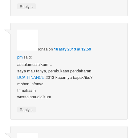
↓
Reply
ichaa
on
18 May 2013 at 12:59
pm
said:
assalamualaikum…
saya mau tanya, pembukaan pendaftaran
BCA FINANCE
2013 kapan ya bapak/ibu?
mohon infonya
trimakasih
wassalamualaikum
↓
Reply