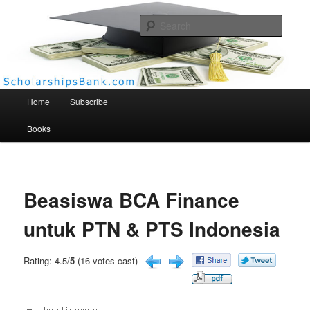
Searc
Scholarships Bank
Main menu
Home
Subscribe
Books
Beasiswa BCA Finance
untuk PTN & PTS Indonesia
Rating: 4.5/
5
(16 votes cast)