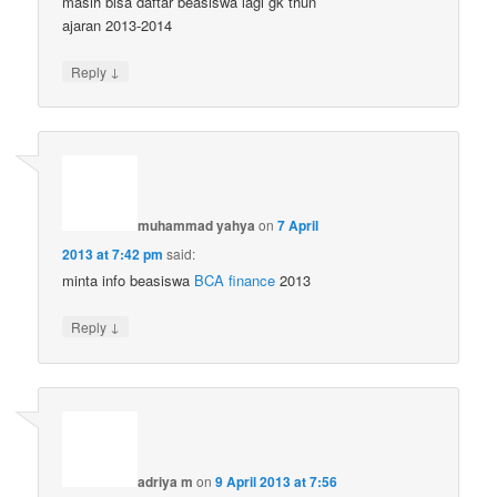
masih bisa daftar beasiswa lagi gk thun
ajaran 2013-2014
↓
Reply
muhammad yahya
on
7 April
2013 at 7:42 pm
said:
minta info beasiswa
BCA finance
2013
↓
Reply
adriya m
on
9 April 2013 at 7:56