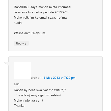
Bapak/Ibu, saya mohon minta informasi
beasiswa bca untuk periode 2013/2014.
Mohon dikirim ke email saya. Terima
kasih.
Wassalaamu’alaykum.
↓
Reply
droh
on
16 May 2013 at 7:20 pm
said:
Kapan ny beasiswa bwt thn 2013?,?
Trus ada ujiannya ga bwt seleksi..
Mohon infonya ya..?
Thanks