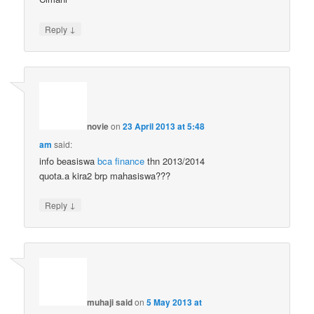
↓
Reply
novie
on
23 April 2013 at 5:48
am
said:
info beasiswa
bca finance
thn 2013/2014
quota.a kira2 brp mahasiswa???
↓
Reply
muhaji said
on
5 May 2013 at