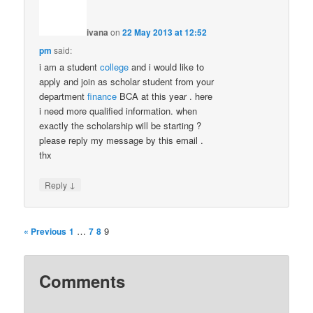
ivana
on
22 May 2013 at 12:52
pm
said:
i am a student
college
and i would like to
apply and join as scholar student from your
department
finance
BCA at this year . here
i need more qualified information. when
exactly the scholarship will be starting ?
please reply my message by this email .
thx
↓
Reply
…
9
« Previous
1
7
8
Comments