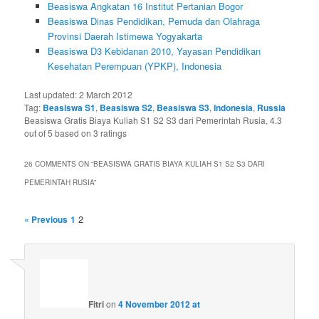
Beasiswa Angkatan 16 Institut Pertanian Bogor
Beasiswa Dinas Pendidikan, Pemuda dan Olahraga
Provinsi Daerah Istimewa Yogyakarta
Beasiswa D3 Kebidanan 2010, Yayasan Pendidikan
Kesehatan Perempuan (YPKP), Indonesia
Last updated:
2 March 2012
Tag:
Beasiswa S1
,
Beasiswa S2
,
Beasiswa S3
,
Indonesia
,
Russia
Beasiswa Gratis Biaya Kuliah S1 S2 S3 dari Pemerintah Rusia
,
4.3
out of
5
based on
3
ratings
26 COMMENTS ON “
BEASISWA GRATIS BIAYA KULIAH S1 S2 S3 DARI
PEMERINTAH RUSIA
”
2
« Previous
1
Fitri
on
4 November 2012 at