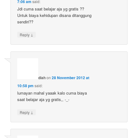
7:06 am
said:
Jdi cuma saat belajar aja yg gratis ??
Untuk biaya kehidupan disana ditanggung
sendiri??
↓
Reply
diah
on
28 November 2012 at
10:58 pm
said:
lumayan mahal yaaak kalo cuma biaya
saat belajar aja yg gratis,, -_-
↓
Reply