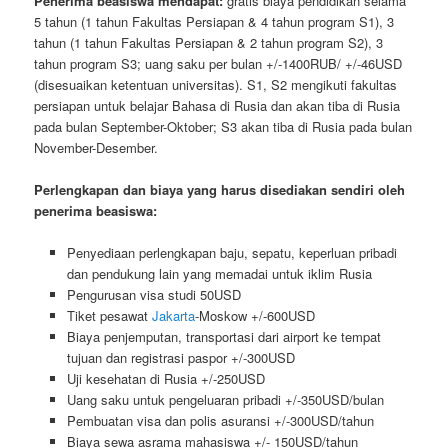
Penerima beasiswa mendapat:
gratis biaya pendidikan selama
5 tahun (1 tahun Fakultas Persiapan & 4 tahun program S1), 3
tahun (1 tahun Fakultas Persiapan & 2 tahun program S2), 3
tahun program S3; uang saku per bulan +/-1400RUB/ +/-46USD
(disesuaikan ketentuan universitas). S1, S2 mengikuti fakultas
persiapan untuk belajar Bahasa di Rusia dan akan tiba di Rusia
pada bulan September-Oktober; S3 akan tiba di Rusia pada bulan
November-Desember.
Perlengkapan dan biaya yang harus disediakan sendiri oleh
penerima beasiswa:
Penyediaan perlengkapan baju, sepatu, keperluan pribadi
dan pendukung lain yang memadai untuk iklim Rusia
Pengurusan visa studi 50USD
Tiket pesawat
Jakarta
-Moskow +/-600USD
Biaya penjemputan, transportasi dari airport ke tempat
tujuan dan registrasi paspor +/-300USD
Uji kesehatan di Rusia +/-250USD
Uang saku untuk pengeluaran pribadi +/-350USD/bulan
Pembuatan visa dan polis asuransi +/-300USD/tahun
Biaya sewa asrama mahasiswa +/- 150USD/tahun