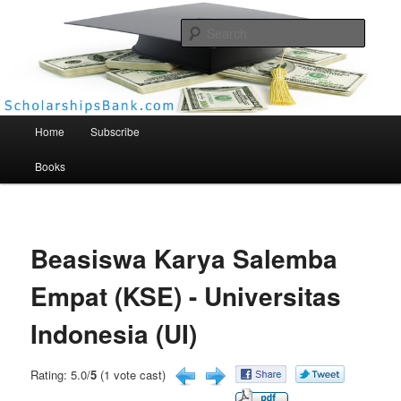
Searc
Scholarships Bank
Main menu
Home
Subscribe
Books
Beasiswa Karya Salemba
Empat (KSE) - Universitas
Indonesia (UI)
Rating: 5.0/
5
(1 vote cast)