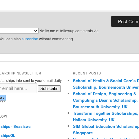
Notify me of followup comments via
 You can also
subscribe
without commenting.
LARSHIP NEWSLETTER
RECENT POSTS
larships info sent to your email daily
School of Health & Social Care’s 
Scholarship, Bournemouth Univers
Subscribe
School of Design, Engineering &
Computing’s Dean’s Scholarship,
Bournemouth University, UK
Transform Together Scholarships, 
LLOW
Hallam University, UK
SIM Global Education Scholarship
rships - Beasiswa
Singapore
rshipsGL