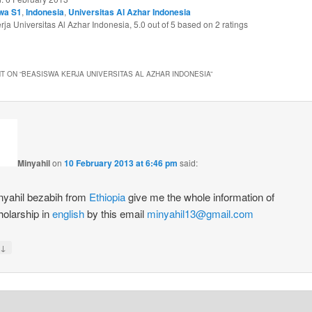
wa S1
,
Indonesia
,
Universitas Al Azhar Indonesia
ja Universitas Al Azhar Indonesia
,
5.0
out of
5
based on
2
ratings
T ON “
BEASISWA KERJA UNIVERSITAS AL AZHAR INDONESIA
”
Minyahil
on
10 February 2013 at 6:46 pm
said:
nyahil bezabih from
Ethiopia
give me the whole information of
holarship in
english
by this email
minyahil13@gmail.com
↓