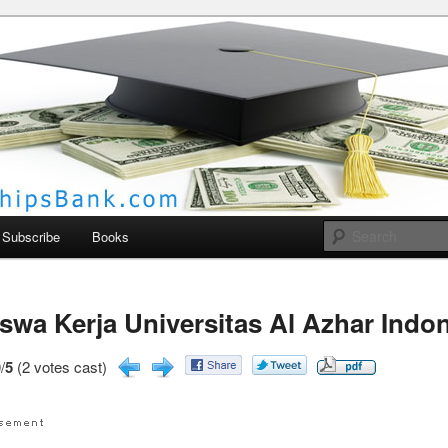
larships Bank
Subscribe
Books
swa Kerja Universitas Al Azhar Indo
/
5
(2 votes cast)