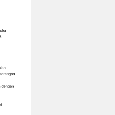
ster
3.
alah
eterangan
n dengan
i