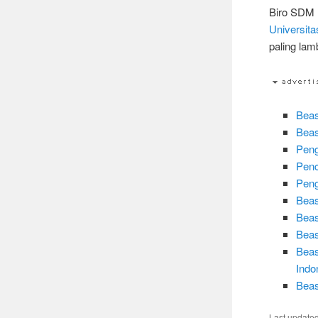
Biro SDM
Universita
paling lam
Beas
Beas
Peng
Penc
Peng
Beas
Beas
Beas
Beas
Indo
Beas
Last update