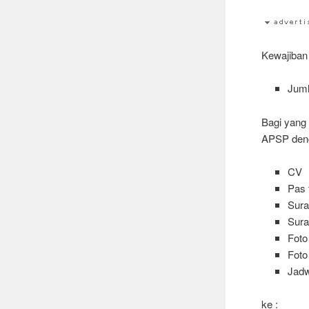
Kewajiban 
Juml
Bagi yang
APSP deng
CV
Pas 
Sura
Sura
Foto
Foto
Jadw
ke :