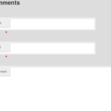
mments
e
*
l
*
ment