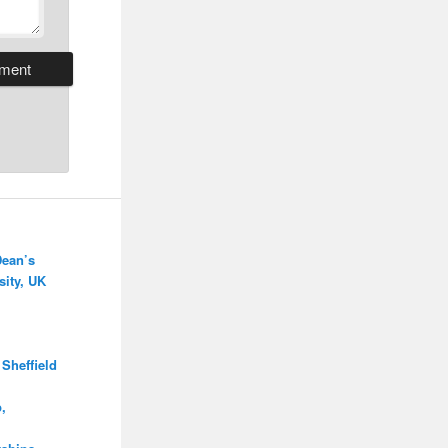
Dean’s
ity, UK
Sheffield
,