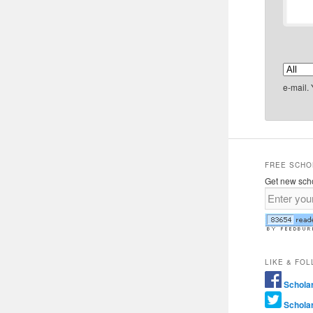
e-mail.
FREE SCHO
Get new scho
LIKE & FO
Schola
Schola