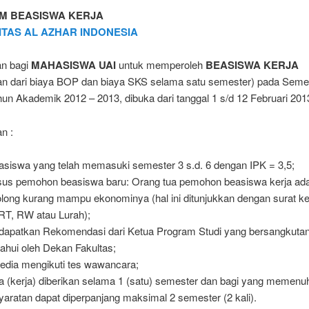
M BEASISWA KERJA
ITAS AL AZHAR INDONESIA
an bagi
MAHASISWA UAI
untuk memperoleh
BEASISWA KERJA
an dari biaya BOP dan biaya SKS selama satu semester) pada Seme
n Akademik 2012 – 2013, dibuka dari tanggal 1 s/d 12 Februari 201
n :
siswa yang telah memasuki semester 3 s.d. 6 dengan IPK = 3,5;
us pemohon beasiswa baru: Orang tua pemohon beasiswa kerja ad
olong kurang mampu ekonominya (hal ini ditunjukkan dengan surat k
 RT, RW atau Lurah);
apatkan Rekomendasi dari Ketua Program Studi yang bersangkuta
tahui oleh Dekan Fakultas;
edia mengikuti tes wawancara;
 (kerja) diberikan selama 1 (satu) semester dan bagi yang memenuh
yaratan dapat diperpanjang maksimal 2 semester (2 kali).