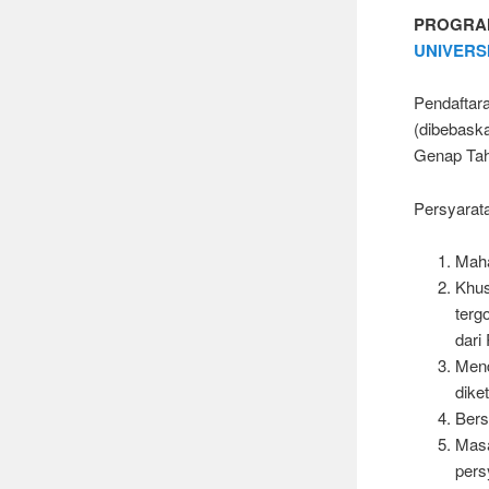
PROGRA
UNIVERS
Pendaftar
(dibebask
Genap Tahu
Persyarata
Maha
Khus
terg
dari
Mend
dike
Bers
Masa
pers