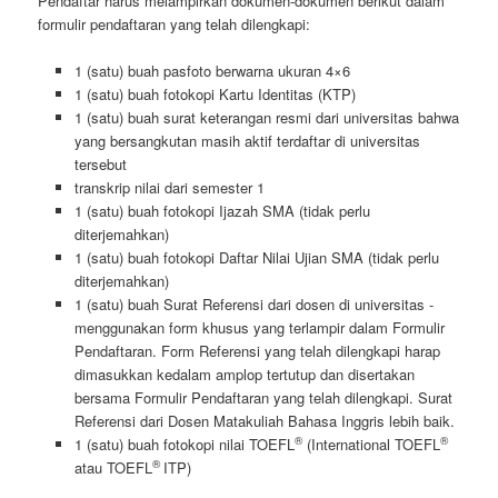
Pendaftar harus melampirkan dokumen-dokumen berikut dalam
formulir pendaftaran yang telah dilengkapi:
1 (satu) buah pasfoto berwarna ukuran 4×6
1 (satu) buah fotokopi Kartu Identitas (KTP)
1 (satu) buah surat keterangan resmi dari universitas bahwa
yang bersangkutan masih aktif terdaftar di universitas
tersebut
transkrip nilai dari semester 1
1 (satu) buah fotokopi Ijazah SMA (tidak perlu
diterjemahkan)
1 (satu) buah fotokopi Daftar Nilai Ujian SMA (tidak perlu
diterjemahkan)
1 (satu) buah Surat Referensi dari dosen di universitas -
menggunakan form khusus yang terlampir dalam Formulir
Pendaftaran. Form Referensi yang telah dilengkapi harap
dimasukkan kedalam amplop tertutup dan disertakan
bersama Formulir Pendaftaran yang telah dilengkapi. Surat
Referensi dari Dosen Matakuliah Bahasa Inggris lebih baik.
®
®
1 (satu) buah fotokopi nilai TOEFL
(International TOEFL
®
atau TOEFL
ITP)