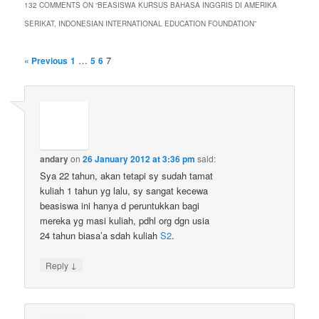
132 COMMENTS ON “
BEASISWA KURSUS BAHASA INGGRIS DI AMERIKA
SERIKAT, INDONESIAN INTERNATIONAL EDUCATION FOUNDATION
”
…
7
« Previous
1
5
6
andary
on
26 January 2012 at 3:36 pm
said:
Sya 22 tahun, akan tetapi sy sudah tamat
kuliah 1 tahun yg lalu, sy sangat kecewa
beasiswa ini hanya d peruntukkan bagi
mereka yg masi kuliah, pdhl org dgn usia
24 tahun biasa’a sdah kuliah
S2
.
↓
Reply