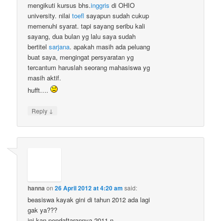
mengikuti kursus bhs.
inggris
di OHIO
university. nilai
toefl
sayapun sudah cukup
memenuhi syarat. tapi sayang seribu kali
sayang, dua bulan yg lalu saya sudah
bertitel
sarjana
. apakah masih ada peluang
buat saya, mengingat persyaratan yg
tercantum haruslah seorang mahasiswa yg
masih aktif.
hufft….
↓
Reply
hanna
on
26 April 2012 at 4:20 am
said:
beasiswa kayak gini di tahun 2012 ada lagi
gak ya???
ini kan pendaftarannya 2011 n