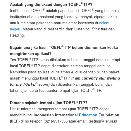
®
Apakah yang dimaksud dengan TOEFL
ITP?
®
®
Institutional TOEFL
adalah paper-based TOEFL
yang berskala
institusional atau nasional yang biasanya banyak dipergunakan
untuk melamar pekerjaan atau melamar beasiswa di
dalam
negeri
. Materi yang di test terdiri dari: Listening, Structure dan
Reading.
®
Bagaimana jika hasil TOEFL
ITP belum diumumkan ketika
mengirimkan aplikasi?
®
Tes TOEFL
ITP harus dilakukan sebelum tanggal dateline tetapi
®
hasil TOEFL
ITP dapat disertakan setelah tanggal dateline.
Kemudian pada aplikasi di halaman 4, diisi dengan pilihan bahwa
®
masih menunggu hasil TOEFL
ITP
(I am currently still waiting
®
for my TOEFL
score)
dan dicantumkan tanggal, bulan dan
®
tahun ujian serta test center tempat ujian TOEFL
ITP.
®
Dimana sajakah tempat ujian TOEFL
ITP?
®
Untuk informasi mengenai tempat ujian TOEFL
ITP dapat
menghubungi
Indonesian International
Education
Foundation
(IIEF)
di no telepon (021)-8317330 atau email: testing@iief.or.id