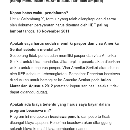
(harap menuliskan IELSP di sudut kiri atas amplop)
Kapan batas waktu pendaftaran?
Untuk Gelombang X, formulir yang telah dilengkapi dan disertai
oleh dokumen persyaratan harus diterima oleh
IIEF
paling
lambat
tanggal
18 November 2011
.
Apakah saya harus sudah memiliki paspor dan visa Amerika
Serikat sebelum mendaftar?
Seseorang tidak perlu sudah memiliki paspor dan visa Amerika
Serikat untuk bisa mendaftar. Jika terpilih, peserta akan diberikan
waktu untuk mengurus paspor. Visa Amerika Serikat akan diurus
oleh IIEF sebelum keberangkatan. Perhatian: Penerima beasiswa
dijadualkan untuk berangkat ke Amerika Serikat pada
bulan
Maret dan Agustus 2012
(catatan: keputusan hasil seleksi tidak
dapat diganggu gugat).
Apakah ada biaya tertentu yang harus saya bayar dalam
program beasiswa ini?
Program ini merupakan
beasiswa penuh
, dan peserta tidak
dipungut biaya apapun. Penerima beasiswa akan ditanggung
seluruh biaya kecuali biaya pembuatan paspor.