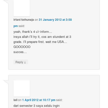
irfani fathunaja
on
31 January 2012 at 3:58
pm
said:
yeah, thank’s 4 u’r inform…
insya allah i’ll try it, cos am stundent at 3
grade. i’ll prepare first. wait me USA…
GOOOOOO
succes…
↓
Reply
lail
on
1 April 2012 at 10:17 pm
said:
dari semester 3 saya selalu ingin