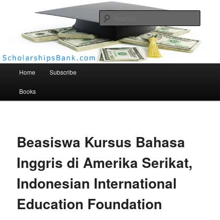
Searc
Scholarships Bank
Main menu
Home
Subscribe
Books
Beasiswa Kursus Bahasa
Inggris di Amerika Serikat,
Indonesian International
Education Foundation