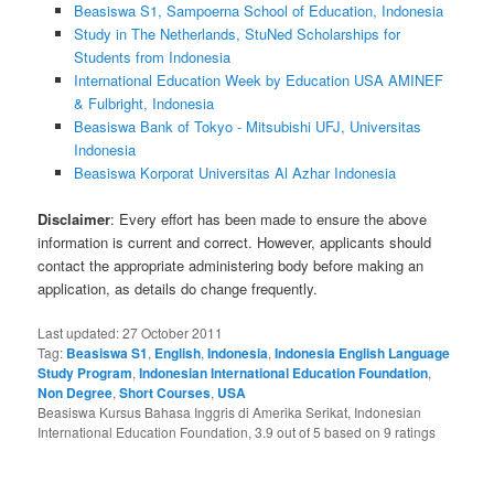
Beasiswa S1, Sampoerna School of Education, Indonesia
Study in The Netherlands, StuNed Scholarships for
Students from Indonesia
International Education Week by Education USA AMINEF
& Fulbright, Indonesia
Beasiswa Bank of Tokyo - Mitsubishi UFJ, Universitas
Indonesia
Beasiswa Korporat Universitas Al Azhar Indonesia
Disclaimer
: Every effort has been made to ensure the above
information is current and correct. However, applicants should
contact the appropriate administering body before making an
application, as details do change frequently.
Last updated:
27 October 2011
Tag:
Beasiswa S1
,
English
,
Indonesia
,
Indonesia English Language
Study Program
,
Indonesian International Education Foundation
,
Non Degree
,
Short Courses
,
USA
Beasiswa Kursus Bahasa Inggris di Amerika Serikat, Indonesian
International Education Foundation
,
3.9
out of
5
based on
9
ratings