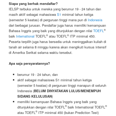
Siapa yang berhak mendaftar?
IELSP terbuka untuk mereka yang berumur 19 - 24 tahun dan
masih aktif sebagai mahasiswa
S1
minimal tahun ketiga
(semester 5 keatas) di perguruan tinggi mana pun di
Indonesia
dari berbagai jurusan. Pendaftar juga harus memiliki kemampuan
®
Bahasa Inggris yang baik yang ditunjukkan dengan nilai
TOEFL
®
®
baik
International
TOEFL
atau TOEFL
ITP minimal 450.
Peserta terpilih juga harus bersedia untuk meninggalkan kuliah di
tanah air selama 8 minggu karena akan mengikuti kursus intensif
di Amerika Serikat selama waktu tersebut.
Apa saja persyaratannya?
berumur 19 - 24 tahun, dan
aktif sebagai mahasiswa S1 minimal tahun ketiga
(semester 5 keatas) di perguruan tinggi manapun di seluruh
Indonesia (
BELUM DINYATAKAN LULUS/MENEMPUH
SIDANG KELULUSAN
)
memiliki kemampuan Bahasa Inggris yang baik yang
®
®
ditunjukkan dengan nilai TOEFL
baik International TOEFL
®
atau TOEFL
ITP minimal 450 (bukan Prediction Test)