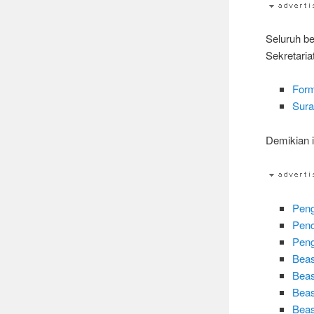
Seluruh b
Sekretaria
Form
Sura
Demikian 
Peng
Penc
Peng
Beas
Beas
Beas
Beas