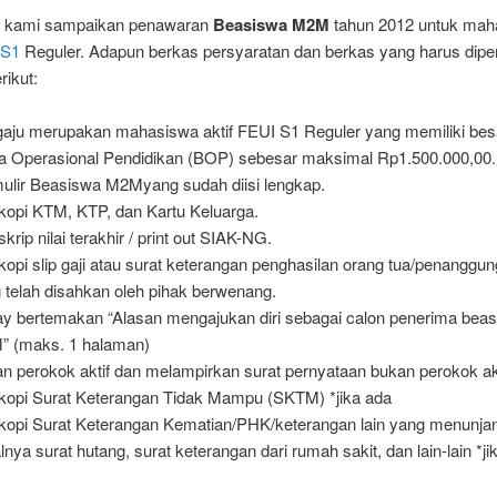
i kami sampaikan penawaran
Beasiswa M2M
tahun 2012 untuk mah
I
S1
Reguler. Adapun berkas persyaratan dan berkas yang harus dipe
rikut:
aju merupakan mahasiswa aktif FEUI S1 Reguler yang memiliki bes
a Operasional Pendidikan (BOP) sebesar maksimal Rp1.500.000,00.
ulir Beasiswa M2Myang sudah diisi lengkap.
kopi KTM, KTP, dan Kartu Keluarga.
krip nilai terakhir / print out SIAK-NG.
kopi slip gaji atau surat keterangan penghasilan orang tua/penanggun
 telah disahkan oleh pihak berwenang.
y bertemakan “Alasan mengajukan diri sebagai calon penerima bea
 (maks. 1 halaman)
n perokok aktif dan melampirkan surat pernyataan bukan perokok ak
kopi Surat Keterangan Tidak Mampu (SKTM) *jika ada
kopi Surat Keterangan Kematian/PHK/keterangan lain yang menunjan
lnya surat hutang, surat keterangan dari rumah sakit, dan lain-lain *ji