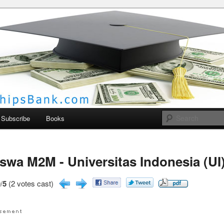
larships Bank
Subscribe
Books
swa M2M - Universitas Indonesia (UI
/
5
(2 votes cast)