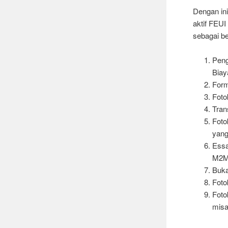
Dengan in
aktif FEU
sebagai be
Peng
Biay
Form
Foto
Trans
Foto
yang
Essa
M2M”
Buka
Foto
Foto
misa