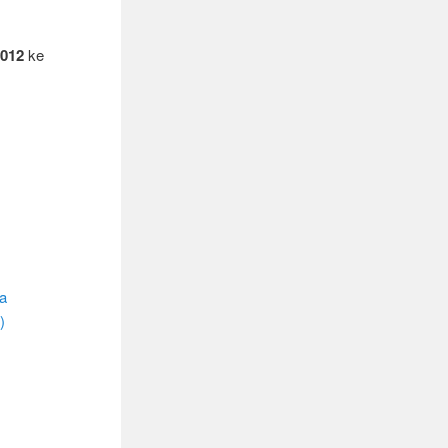
2012
ke
a
)