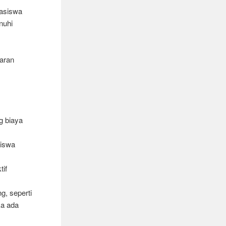
asiswa
nuhi
aran
g biaya
siswa
tif
g, seperti
ka ada