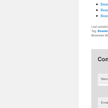
Beas
Beas
Beas
Last update
Tag:
Beasis
Beasiswa M2M
Co
Nam
Emai