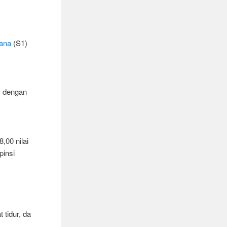
jana
(S1)
, dengan
,00 nilai
pinsi
 tidur, da