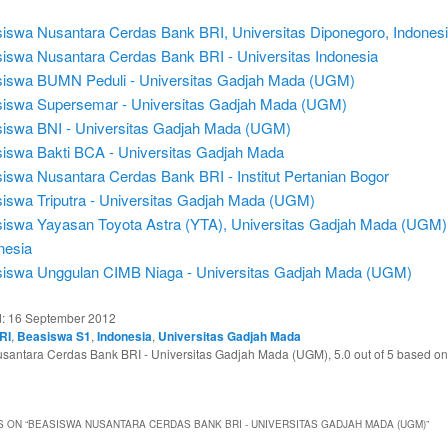
iswa Nusantara Cerdas Bank BRI, Universitas Diponegoro, Indones
iswa Nusantara Cerdas Bank BRI - Universitas Indonesia
iswa BUMN Peduli - Universitas Gadjah Mada (UGM)
iswa Supersemar - Universitas Gadjah Mada (UGM)
iswa BNI - Universitas Gadjah Mada (UGM)
iswa Bakti BCA - Universitas Gadjah Mada
iswa Nusantara Cerdas Bank BRI - Institut Pertanian Bogor
iswa Triputra - Universitas Gadjah Mada (UGM)
iswa Yayasan Toyota Astra (YTA), Universitas Gadjah Mada (UGM)
nesia
iswa Unggulan CIMB Niaga - Universitas Gadjah Mada (UGM)
d:
16 September 2012
RI
,
Beasiswa S1
,
Indonesia
,
Universitas Gadjah Mada
santara Cerdas Bank BRI - Universitas Gadjah Mada (UGM)
,
5.0
out of
5
based o
 ON “
BEASISWA NUSANTARA CERDAS BANK BRI - UNIVERSITAS GADJAH MADA (UGM)
”