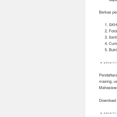
Berkas per
SKHU
Foto
Sert
Curi
Bukt
Pendaftar
masing, u
Mahasiswa
Downloa