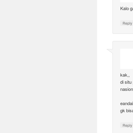
Kalo g
Reply
kak,,
di sit
nasion
eanda
gk bis
Reply