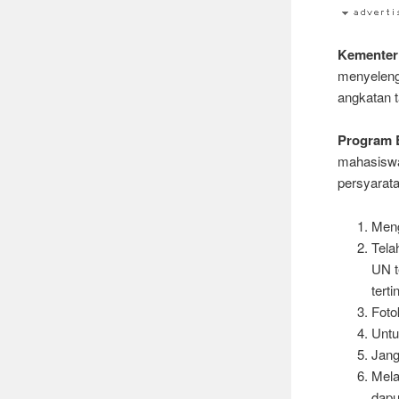
Kementer
menyeleng
angkatan t
Program 
mahasiswa
persyarata
Meng
Tela
UN t
terti
Foto
Untu
Jang
Mela
dapu