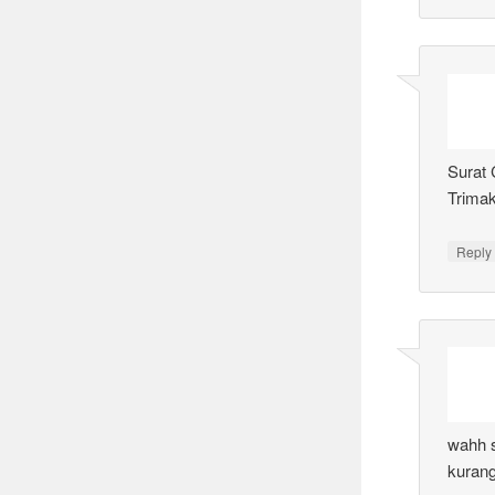
Surat 
Trima
Reply
wahh s
kurang