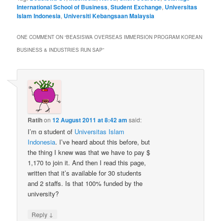
International School of Business
,
Student Exchange
,
Universitas
Islam Indonesia
,
Universiti Kebangsaan Malaysia
ONE COMMENT ON “
BEASISWA OVERSEAS IMMERSION PROGRAM KOREAN
BUSINESS & INDUSTRIES RUN SAP
”
Ratih
on
12 August 2011 at 8:42 am
said:
I’m ɑ student of
Universitas Islam
Indonesia
. I’ve heard about this before, but
the thing I knew was that we have to pay $
1,170 to join it. And then I read this page,
written that it’s available for 30 students
and 2 staffs. Is that 100% funded by the
university?
↓
Reply