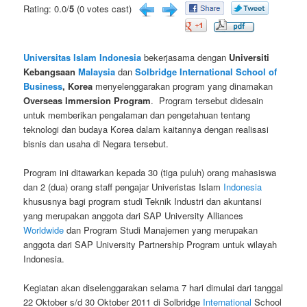
Rating: 0.0/
5
(0 votes cast)
Universitas Islam Indonesia
bekerjasama dengan
Universiti
Kebangsaan
Malaysia
dan
Solbridge International School of
Business
, Korea
menyelenggarakan program yang dinamakan
Overseas Immersion Program
. Program tersebut didesain
untuk memberikan pengalaman dan pengetahuan tentang
teknologi dan budaya Korea dalam kaitannya dengan realisasi
bisnis dan usaha di Negara tersebut.
Program ini ditawarkan kepada 30 (tiga puluh) orang mahasiswa
dan 2 (dua) orang staff pengajar Univeristas Islam
Indonesia
khususnya bagi program studi Teknik Industri dan akuntansi
yang merupakan anggota dari SAP University Alliances
Worldwide
dan Program Studi Manajemen yang merupakan
anggota dari SAP University Partnership Program untuk wilayah
Indonesia.
Kegiatan akan diselenggarakan selama 7 hari dimulai dari tanggal
22 Oktober s/d 30 Oktober 2011 di Solbridge
International
School