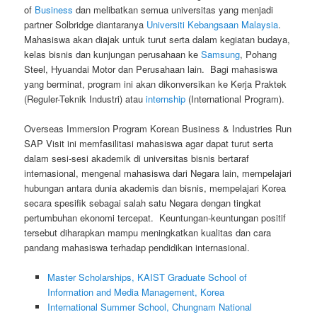
of
Business
dan melibatkan semua universitas yang menjadi
partner Solbridge diantaranya
Universiti Kebangsaan Malaysia
.
Mahasiswa akan diajak untuk turut serta dalam kegiatan budaya,
kelas bisnis dan kunjungan perusahaan ke
Samsung
, Pohang
Steel, Hyuandai Motor dan Perusahaan lain. Bagi mahasiswa
yang berminat, program ini akan dikonversikan ke Kerja Praktek
(Reguler-Teknik Industri) atau
internship
(International Program).
Overseas Immersion Program Korean Business & Industries Run
SAP Visit ini memfasilitasi mahasiswa agar dapat turut serta
dalam sesi-sesi akademik di universitas bisnis bertaraf
internasional, mengenal mahasiswa dari Negara lain, mempelajari
hubungan antara dunia akademis dan bisnis, mempelajari Korea
secara spesifik sebagai salah satu Negara dengan tingkat
pertumbuhan ekonomi tercepat. Keuntungan-keuntungan positif
tersebut diharapkan mampu meningkatkan kualitas dan cara
pandang mahasiswa terhadap pendidikan internasional.
Master Scholarships, KAIST Graduate School of
Information and Media Management, Korea
International Summer School, Chungnam National