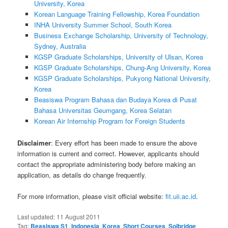
University, Korea
Korean Language Training Fellowship, Korea Foundation
INHA University Summer School, South Korea
Business Exchange Scholarship, University of Technology,
Sydney, Australia
KGSP Graduate Scholarships, University of Ulsan, Korea
KGSP Graduate Scholarships, Chung-Ang University, Korea
KGSP Graduate Scholarships, Pukyong National University,
Korea
Beasiswa Program Bahasa dan Budaya Korea di Pusat
Bahasa Universitas Geumgang, Korea Selatan
Korean Air Internship Program for Foreign Students
Disclaimer
: Every effort has been made to ensure the above
information is current and correct. However, applicants should
contact the appropriate administering body before making an
application, as details do change frequently.
For more information, please visit official website:
fit.uii.ac.id
.
Last updated:
11 August 2011
Tag:
Beasiswa S1
,
Indonesia
,
Korea
,
Short Courses
,
Solbridge