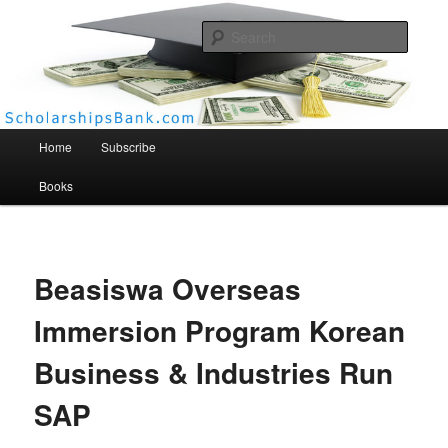
Searc
Scholarships Bank
Main menu
Home
Subscribe
Books
Beasiswa Overseas
Immersion Program Korean
Business & Industries Run
SAP