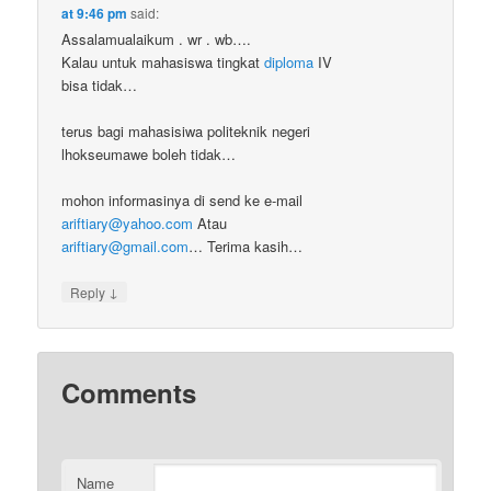
at 9:46 pm
said:
Assalamualaikum . wr . wb….
Kalau untuk mahasiswa tingkat
diploma
IV
bisa tidak…
terus bagi mahasisiwa politeknik negeri
lhokseumawe boleh tidak…
mohon informasinya di send ke e-mail
ariftiary@yahoo.com
Atau
ariftiary@gmail.com
… Terima kasih…
↓
Reply
Comments
Name