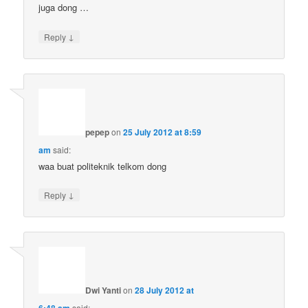
juga dong …
↓
Reply
pepep
on
25 July 2012 at 8:59
am
said:
waa buat politeknik telkom dong
↓
Reply
Dwi Yanti
on
28 July 2012 at
said: