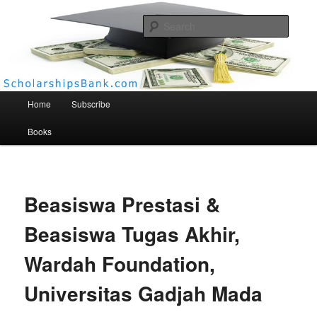
Searc
Scholarships Bank
Main menu
Home
Subscribe
Books
Beasiswa Prestasi &
Beasiswa Tugas Akhir,
Wardah Foundation,
Universitas Gadjah Mada