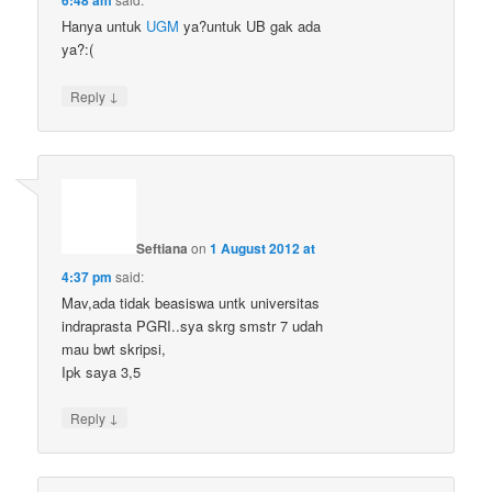
6:48 am
Hanya untuk
UGM
ya?untuk UB gak ada
ya?:(
↓
Reply
Seftiana
on
1 August 2012 at
4:37 pm
said:
Mav,ada tidak beasiswa untk universitas
indraprasta PGRI..sya skrg smstr 7 udah
mau bwt skripsi,
Ipk saya 3,5
↓
Reply