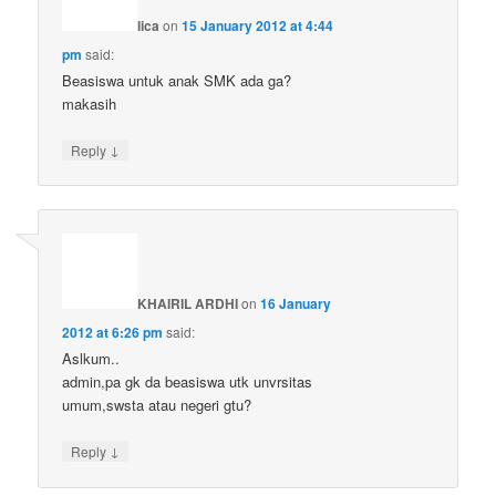
lica
on
15 January 2012 at 4:44
pm
said:
Beasiswa untuk anak SMK ada ga?
makasih
↓
Reply
KHAIRIL ARDHI
on
16 January
2012 at 6:26 pm
said:
Aslkum..
admin,pa gk da beasiswa utk unvrsitas
umum,swsta atau negeri gtu?
↓
Reply