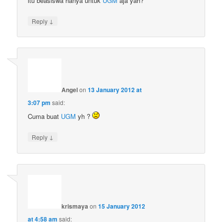
itu beasiswa hanya untuk
UGM
aja yah?
↓
Reply
Angel
on
13 January 2012 at
3:07 pm
said:
Cuma buat
UGM
yh ?
↓
Reply
krismaya
on
15 January 2012
at 4:58 am
said: