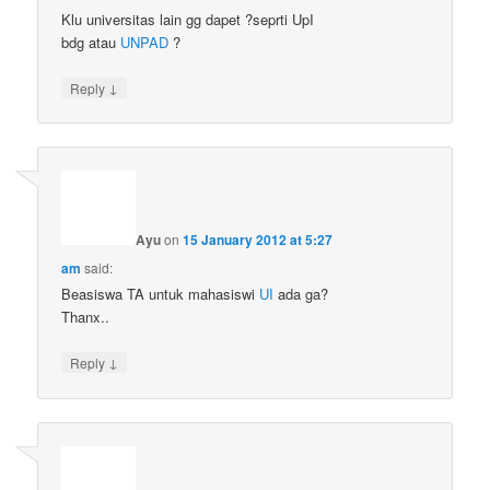
Klu universitas lain gg dapet ?seprti UpI
bdg atau
UNPAD
?
↓
Reply
Ayu
on
15 January 2012 at 5:27
am
said:
Beasiswa TA untuk mahasiswi
UI
ada ga?
Thanx..
↓
Reply