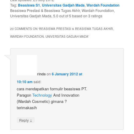
Tag:
Beasiswa S1
,
Universitas Gadjah Mada
,
Wardah Foundation
Beasiswa Prestasi & Beasiswa Tugas Akhir, Wardah Foundation,
Universitas Gadjah Mada
,
5.0
out of
5
based on
3
ratings
20 COMMENTS ON “
BEASISWA PRESTASI & BEASISWA TUGAS AKHIR,
WARDAH FOUNDATION, UNIVERSITAS GADJAH MADA
”
rinda
on
6 January 2012 at
10:10 am
said:
cara mendapatkan formulir beasiswa PT.
Paragon
Technology
And Innovation
(Wardah Cosmetic) gimana ?
terimakasih
↓
Reply