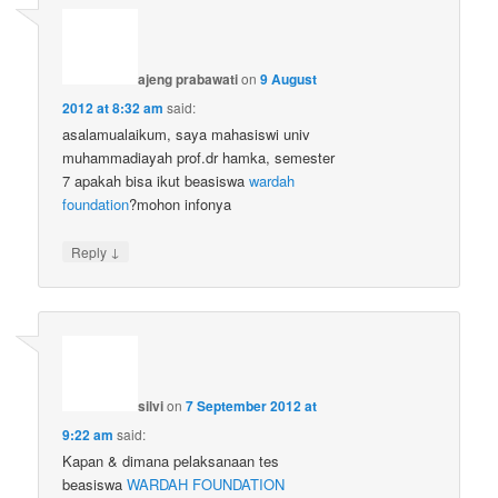
ajeng prabawati
on
9 August
2012 at 8:32 am
said:
asalamualaikum, saya mahasiswi univ
muhammadiayah prof.dr hamka, semester
7 apakah bisa ikut beasiswa
wardah
foundation
?mohon infonya
↓
Reply
silvi
on
7 September 2012 at
9:22 am
said:
Kapan & dimana pelaksanaan tes
beasiswa
WARDAH FOUNDATION