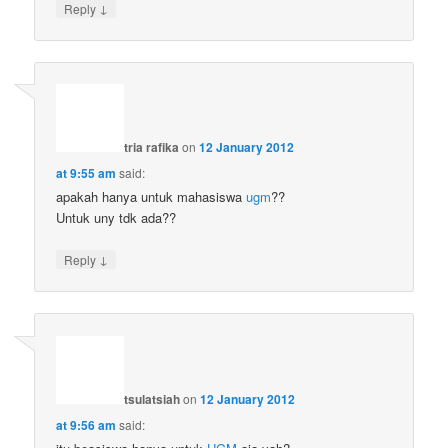
↓
Reply
tria rafika
on
12 January 2012
at 9:55 am
said:
apakah hanya untuk mahasiswa
ugm
??
Untuk uny tdk ada??
↓
Reply
tsulatsiah
on
12 January 2012
at 9:56 am
said: