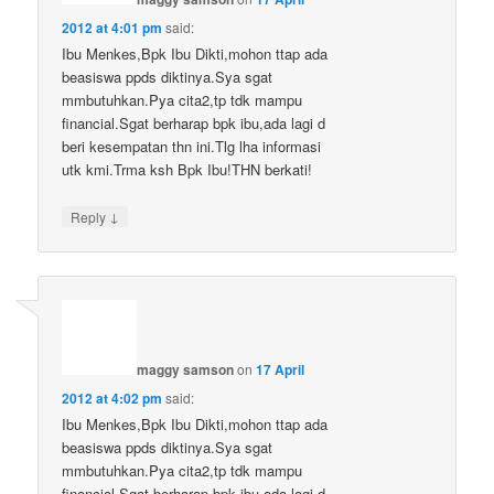
2012 at 4:01 pm
said:
Ibu Menkes,Bpk Ibu Dikti,mohon ttap ada
beasiswa ppds diktinya.Sya sgat
mmbutuhkan.Pya cita2,tp tdk mampu
financial.Sgat berharap bpk ibu,ada lagi d
beri kesempatan thn ini.Tlg lha informasi
utk kmi.Trma ksh Bpk Ibu!THN berkati!
↓
Reply
maggy samson
on
17 April
2012 at 4:02 pm
said:
Ibu Menkes,Bpk Ibu Dikti,mohon ttap ada
beasiswa ppds diktinya.Sya sgat
mmbutuhkan.Pya cita2,tp tdk mampu
financial.Sgat berharap bpk ibu,ada lagi d