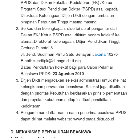
PPDS dari Dekan Fakultas Kedokteran (FK) /Ketua
Program Studi Pendidikan Dokter (PSPD) asal kepada
Direktorat Ketenagaan Ditjen Dikti dengan tembusan
pimpinan Perguruan Tinggi masing masing.
Berkas dan kelengkapan, disertai surat pengantar dari
Dekan FK/ Ketua PSPD asal, dikirim secara kolektif ke
alamat:Direktorat Ketenagaan, Ditjen Pendidikan Tinggi,
Gedung D lantai 5
Jl. Jend. Sudirman Pintu Satu Senayan
Jakarta
10270
Email: subditpk@ditnaga-dikti.org
Batas Pendaftaran kolektif bagi para Calon Pelamar
Beasiswa PPDS:
23 Agustus 2010
Ditjen Dikti mengadakan seleksi administrasi untuk melihat
kelengkapan persyaratan beasiswa. Seleksi juga dikaitkan
dengan prioritas kebutuhan berdasarkan prinsip pemerataan
dan proyeksi kebutuhan setiap institusi pendidikan
kedokteran;
Pengumuman daftar nama nama penerima beasiswa PPDS
dapat dilihat melalui website: www.ditnaga.dikti.go.id
D. MEKANISME PENYALURAN BEASISWA