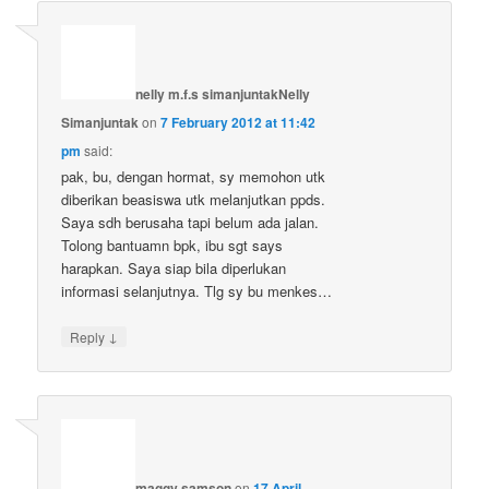
nelly m.f.s simanjuntakNelly
Simanjuntak
on
7 February 2012 at 11:42
pm
said:
pak, bu, dengan hormat, sy memohon utk
diberikan beasiswa utk melanjutkan ppds.
Saya sdh berusaha tapi belum ada jalan.
Tolong bantuamn bpk, ibu sgt says
harapkan. Saya siap bila diperlukan
informasi selanjutnya. Tlg sy bu menkes…
↓
Reply
maggy samson
on
17 April