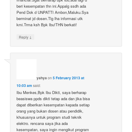
beri kesempatan thn ini.Appalg ssdh ada
Pend Dok d UNPATTI Ambon,Maluku.Sya
berminat jd dosen.Tlg lha informasi utk
kmi.Trma ksh Bpk Ibu!THN berkati!
↓
Reply
yahya
on
5 February 2013 at
10:03 am
said:
Ibu Menkes,Bpk Ibu Dikti, saya berharap
beasiswa ppds dikti tetap ada dan jika bisa
dapat diberikan kesempatan kepada setiap
orang yang bukan dosen atau pendidik,
khususnya untuk program studi teknik
elektro. rencana saya jika ada
kesempatan, saya ingin mengikut program