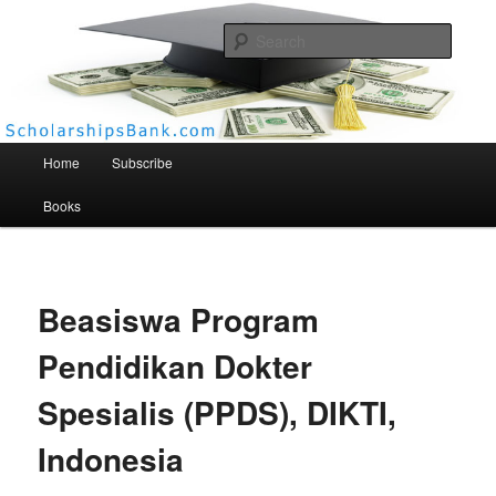
Searc
Scholarships Bank
Main menu
Home
Subscribe
Books
Beasiswa Program
Pendidikan Dokter
Spesialis (PPDS), DIKTI,
Indonesia