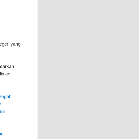
egeri yang
asarkan
isian;
Tengah
a
mur
ng