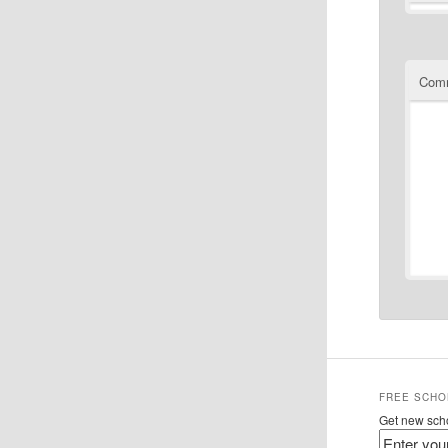
Com
FREE SCHO
Get new scho