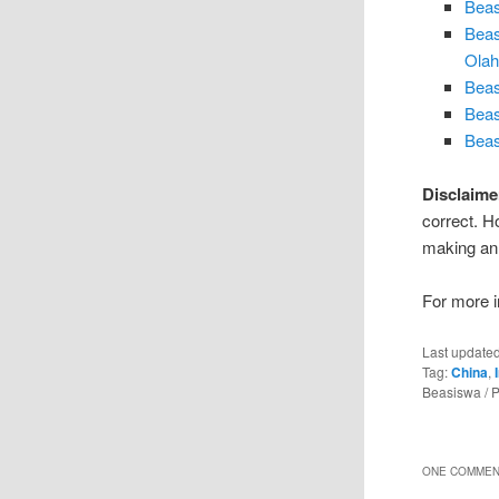
Beas
Beas
Olah
Beas
Beas
Beas
Disclaime
correct. H
making an 
For more in
Last update
Tag:
China
,
Beasiswa / 
ONE COMMEN