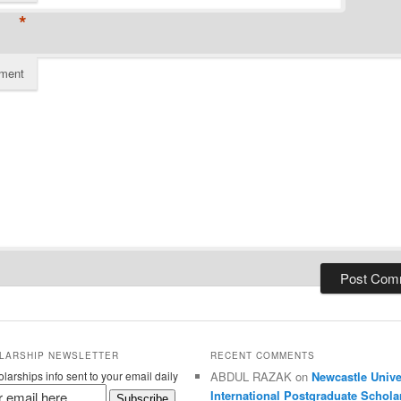
*
ment
LARSHIP NEWSLETTER
RECENT COMMENTS
larships info sent to your email daily
ABDUL RAZAK on
Newcastle Unive
International Postgraduate Schola
Subscribe