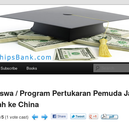
larships Bank
Subscribe
Books
swa / Program Pertukaran Pemuda 
h ke China
/
5
(1 vote cast)