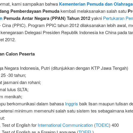
ormat, kami sampaikan bahwa
Kementerian Pemuda dan Olahraga
idang Pemberdayaan Pemuda
kembali melaksanakan salah satu
Pr
an
Pemuda Antar Negara (PPAN) Tahun 2012
yakni
Pertukaran Pe
- Cina (PPIC). Program PPIC tahun 2012 dilaksanakan lebih awal, me
 kenegaraan Delegasi Presiden Republik Indonesia ke China pada ta
et 2012.
an Calon Peserta
a Negara Indonesia, Putri (ditunjukkan dengan KTP Jawa Tengah)
 25 -30 tahun;
t jasmani dan rohani;
mal lulus SLTA;
m menikah;
pu berkomunikasi dalam bahasa
Inggris
baik lisan maupun tulisan d
etensi minimum memenuhi salah satu sistem tes sebagaimana ket
ut:
Test of English for
International
Communication
(
TOEIC
) 400
Test of English as a Foreign Language (
TOEFL
)