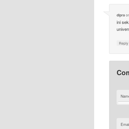
dipra
o
ini se
univer
Reply
Co
Nam
Emai