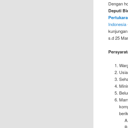
Dengan h
Deputi B
Pertukar
Indonesia
kunjungan
s.d 25 Mar
Persyarat
Warg
Usia
Seha
Mini
Belu
Mam
komp
berik