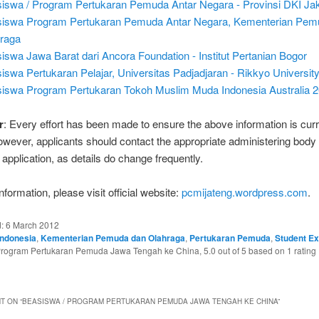
iswa / Program Pertukaran Pemuda Antar Negara - Provinsi DKI Jak
iswa Program Pertukaran Pemuda Antar Negara, Kementerian Pem
raga
iswa Jawa Barat dari Ancora Foundation - Institut Pertanian Bogor
iswa Pertukaran Pelajar, Universitas Padjadjaran - Rikkyo Universit
iswa Program Pertukaran Tokoh Muslim Muda Indonesia Australia 
r
: Every effort has been made to ensure the above information is cur
owever, applicants should contact the appropriate administering body
application, as details do change frequently.
formation, please visit official website:
pcmijateng.wordpress.com
.
d:
6 March 2012
Indonesia
,
Kementerian Pemuda dan Olahraga
,
Pertukaran Pemuda
,
Student E
Program Pertukaran Pemuda Jawa Tengah ke China
,
5.0
out of
5
based on
1
rating
T ON “
BEASISWA / PROGRAM PERTUKARAN PEMUDA JAWA TENGAH KE CHINA
”