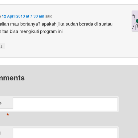
n
12 April 2013 at 7:33 am
said:
kalian mau bertanya? apakah jika sudah berada di suatau
sitas bisa mengikuti program ini
↓
mments
e
*
l