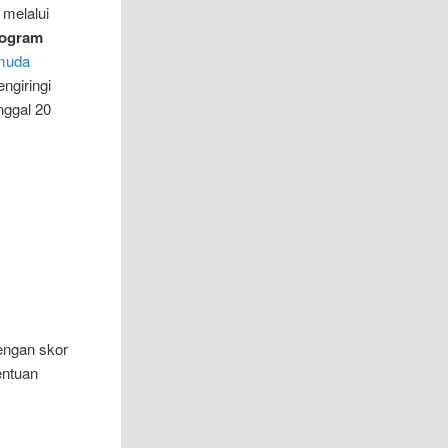
melalui
ogram
muda
ngiringi
nggal 20
engan skor
entuan