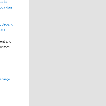
arta
uda dan
y, Jepang
2011
rent and
 before
xchange