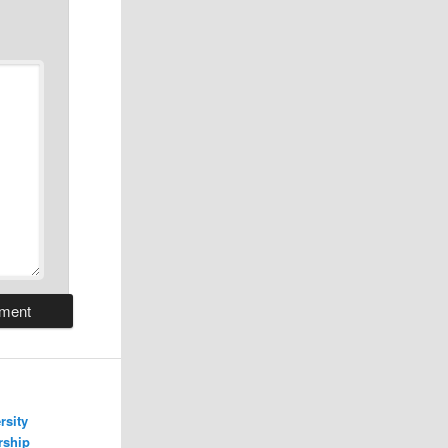
rsity
rship