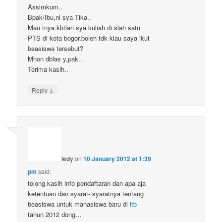
Asslmkum..
Bpak/Ibu,ni sya Tika..
Mau tnya.kbtlan sya kuliah di slah satu
PTS di kota bogor.boleh tdk klau saya ikut
beasiswa tersebut?
Mhon dblas y,pak..
Terima kasih..
↓
Reply
ledy
on
10 January 2012 at 1:39
pm
said:
tolong kasih info pendaftaran dan apa aja
ketentuan dan syarat- syaratnya tentang
beasiswa untuk mahasiswa baru di
itb
tahun 2012 dong…