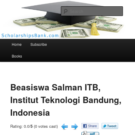
Searc
Scholarships Bank
Main menu
Home
Subscribe
Books
Beasiswa Salman ITB,
Institut Teknologi Bandung,
Indonesia
Rating: 0.0/
5
(0 votes cast)