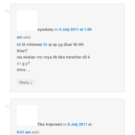
syaukaty
on
5 July 2011 at 1:59
am
said:
ini bt mhsiswa
itb
aj ap yg dluar itb blh
iktan?
oia skalian mo nnya itb bka transfran d3 k
s1
g y?
trims….
↓
Reply
Tika Anjarwati
on
8 July 2011 at
6:01 am
said: