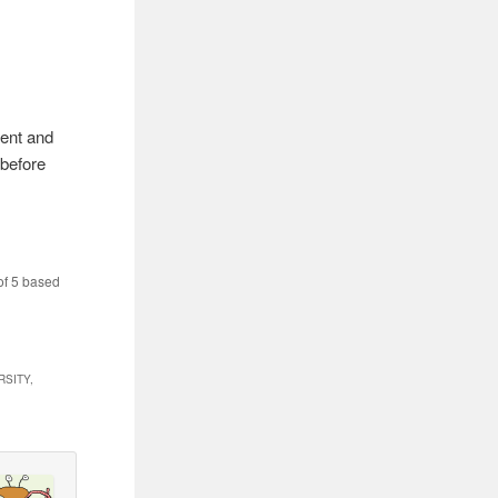
rent and
 before
of
5
based
SITY,