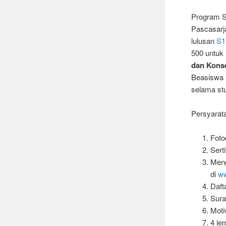
Program S
Pascasar
lulusan
S1
500 untuk 
dan Kons
Beasiswa h
selama stu
Persyarata
Foto
Sert
Meng
di
ww
Daft
Sura
Moti
4 le