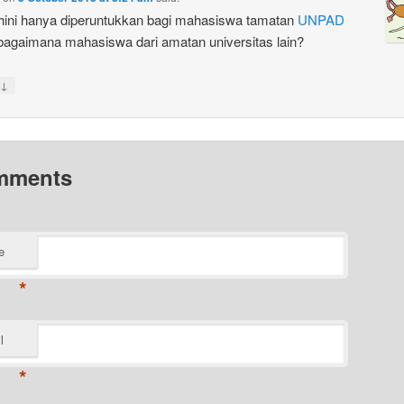
ini hanya diperuntukkan bagi mahasiswa tamatan
UNPAD
bagaimana mahasiswa dari amatan universitas lain?
↓
mments
e
*
l
*