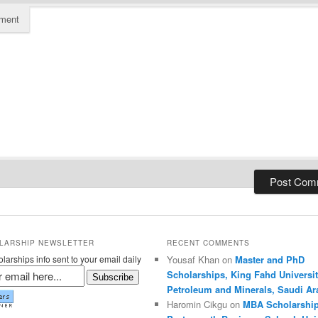
ment
LARSHIP NEWSLETTER
RECENT COMMENTS
larships info sent to your email daily
Yousaf Khan on
Master and PhD
Scholarships, King Fahd Universit
Subscribe
Petroleum and Minerals, Saudi Ar
Haromin Cikgu on
MBA Scholarship