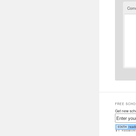
Com
FREE SCHO
Get new scho