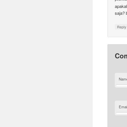
apakah
saja? 
Reply
Co
Nam
Emai