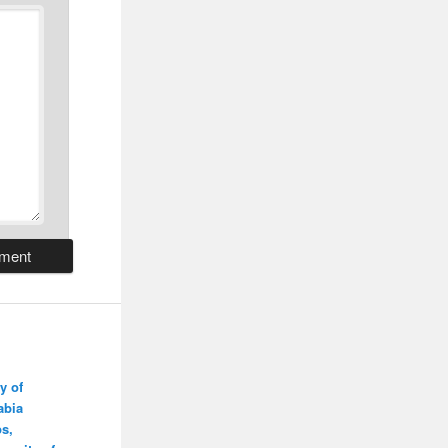
y of
abia
s,