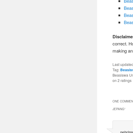
Beas
Beas
Beas
Beas
Disclaime
correct. H
making an 
Last update
Tag:
Beasis
Beasiswa Un
on
2
ratings
ONE COMMEN
JEPANG
”
pebrina