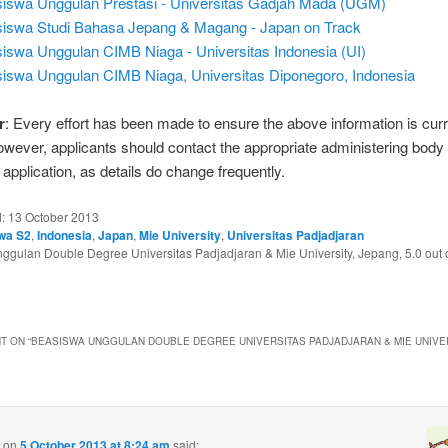
iswa Unggulan Prestasi - Universitas Gadjah Mada (UGM)
iswa Studi Bahasa Jepang & Magang - Japan on Track
iswa Unggulan CIMB Niaga - Universitas Indonesia (UI)
iswa Unggulan CIMB Niaga, Universitas Diponegoro, Indonesia
r
: Every effort has been made to ensure the above information is cur
owever, applicants should contact the appropriate administering body
application, as details do change frequently.
d:
13 October 2013
wa S2
,
Indonesia
,
Japan
,
Mie University
,
Universitas Padjadjaran
ggulan Double Degree Universitas Padjadjaran & Mie University, Jepang
,
5.0
out 
T ON “
BEASISWA UNGGULAN DOUBLE DEGREE UNIVERSITAS PADJADJARAN & MIE UNIVER
on
5 October 2013 at 8:24 am
said: