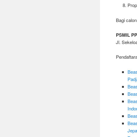
Prop
Bagi calon
PSMIL PP
Jl. Sekelo
Pendaftara
Beas
Padj
Beas
Beas
Beas
Indo
Beas
Beas
Jep