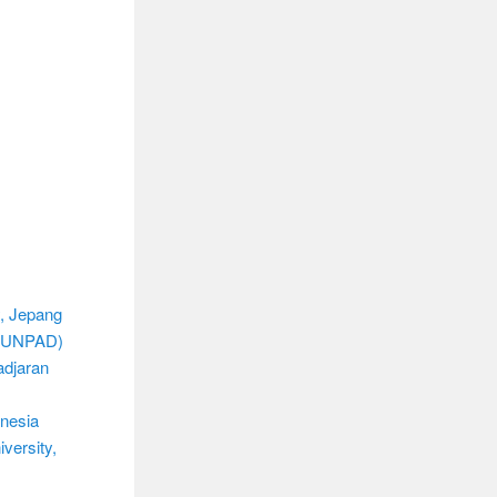
y, Jepang
n (UNPAD)
adjaran
nesia
versity,