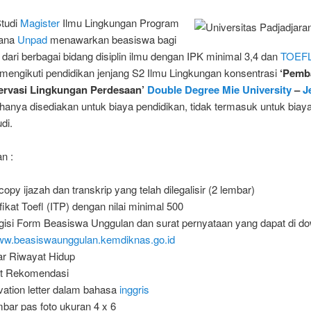
tudi
Magister
Ilmu Lingkungan Program
jana
Unpad
menawarkan beasiswa bagi
dari berbagai bidang disiplin ilmu dengan IPK minimal 3,4 dan
TOEF
mengikuti pendidikan jenjang S2 Ilmu Lingkungan konsentrasi
‘Pemb
ervasi Lingkungan Perdesaan’
Double Degree
Mie University
–
J
anya disediakan untuk biaya pendidikan, tidak termasuk untuk biay
di.
n :
copy ijazah dan transkrip yang telah dilegalisir (2 lembar)
ifikat Toefl (ITP) dengan nilai minimal 500
isi Form Beasiswa Unggulan dan surat pernyataan yang dapat di d
w.beasiswaunggulan.kemdiknas.go.id
ar Riwayat Hidup
t Rekomendasi
vation letter dalam bahasa
inggris
mbar pas foto ukuran 4 x 6