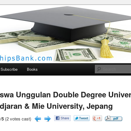
larships Bank
Subscribe
Books
swa Unggulan Double Degree Univer
djaran & Mie University, Jepang
/
5
(2 votes cast)