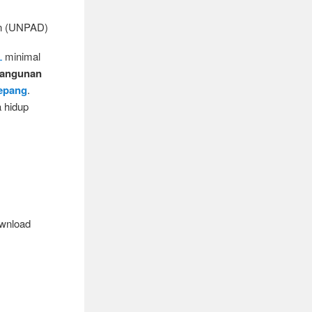
L
minimal
angunan
epang
.
a hidup
ownload