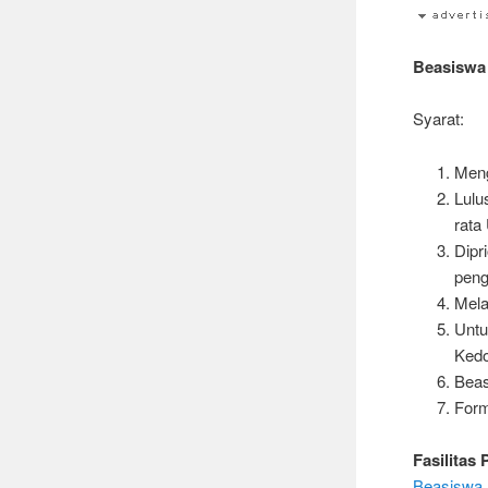
Beasiswa 
Syarat:
Meng
Lulu
rata
Dipr
peng
Mela
Untu
Kedo
Beas
Form
Fasilitas
Beasiswa 