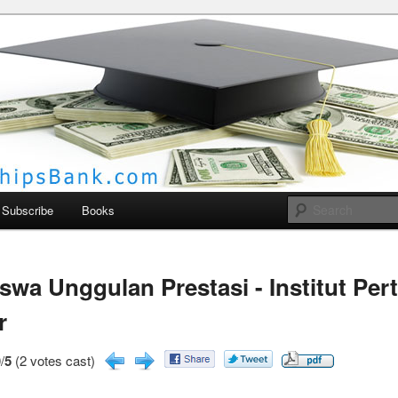
larships Bank
Subscribe
Books
swa Unggulan Prestasi - Institut Per
r
/
5
(2 votes cast)