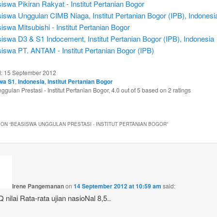
iswa Pikiran Rakyat - Institut Pertanian Bogor
iswa Unggulan CIMB Niaga, Institut Pertanian Bogor (IPB), Indonesi
iswa Mitsubishi - Institut Pertanian Bogor
iswa D3 & S1 Indocement, Institut Pertanian Bogor (IPB), Indonesia
iswa PT. ANTAM - Institut Pertanian Bogor (IPB)
d:
15 September 2012
wa S1
,
Indonesia
,
Institut Pertanian Bogor
gulan Prestasi - Institut Pertanian Bogor
,
4.0
out of
5
based on
2
ratings
ON “
BEASISWA UNGGULAN PRESTASI - INSTITUT PERTANIAN BOGOR
”
Irene Pangemanan
on
14 September 2012 at 10:59 am
said:
Q nilai Rata-rata ujian nasioNal 8,5..