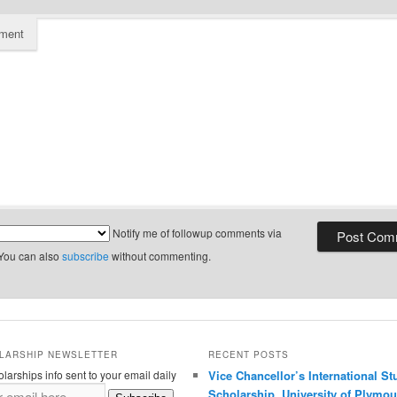
ment
Notify me of followup comments via
 You can also
subscribe
without commenting.
LARSHIP NEWSLETTER
RECENT POSTS
larships info sent to your email daily
Vice Chancellor’s International St
Scholarship, University of Plymou