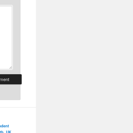
udent
th, UK