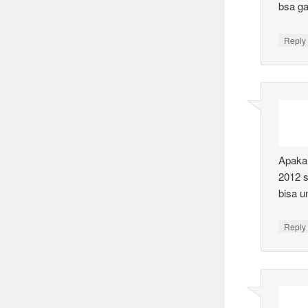
bsa g
Reply
Apakah
2012 s
bisa u
Reply