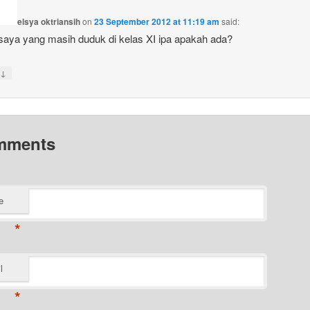
elsya oktriansih
on
23 September 2012 at 11:19 am
said:
saya yang masih duduk di kelas XI ipa apakah ada?
↓
mments
e
*
l
*