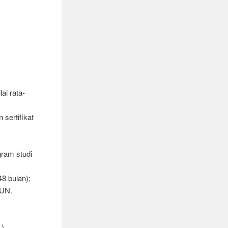
ai rata-
 sertifikat
gram studi
8 bulan);
 UN.
),