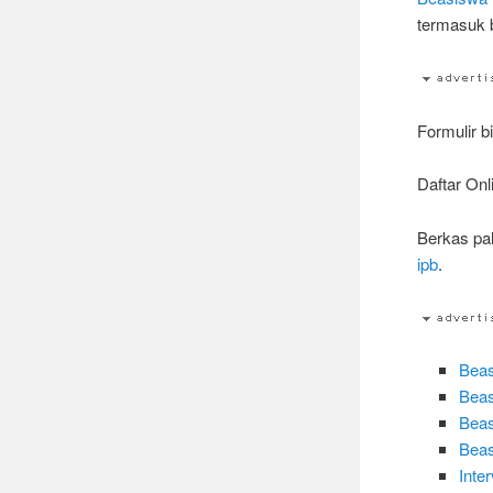
termasuk b
Formulir b
Daftar Onl
Berkas pa
ipb
.
Beas
Beas
Beas
Beas
Inte