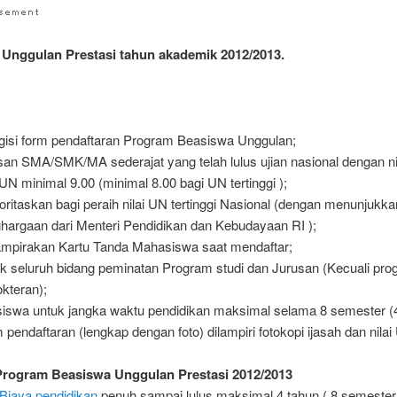
Unggulan Prestasi tahun akademik 2012/2013.
isi form pendaftaran Program Beasiswa Unggulan;
san SMA/SMK/MA sederajat yang telah lulus ujian nasional dengan nil
 UN minimal 9.00 (minimal 8.00 bagi UN tertinggi );
ioritaskan bagi peraih nilai UN tertinggi Nasional (dengan menunjukkan
hargaan dari Menteri Pendidikan dan Kebudayaan RI );
mpirakan Kartu Tanda Mahasiswa saat mendaftar;
k seluruh bidang peminatan Program studi dan Jurusan (Kecuali pro
kteran);
iswa untuk jangka waktu pendidikan maksimal selama 8 semester (4
 pendaftaran (lengkap dengan foto) dilampiri fotokopi ijasah dan nilai
 Program Beasiswa Unggulan Prestasi 2012/2013
Biaya pendidikan
penuh sampai lulus maksimal 4 tahun ( 8 semester 