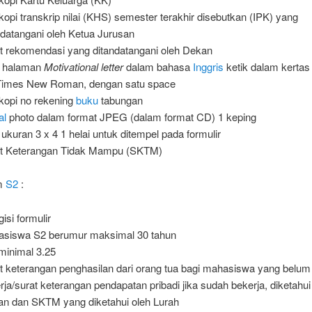
kopi transkrip nilai (KHS) semester terakhir disebutkan (IPK) yang
ndatangani oleh Ketua Jurusan
t rekomendasi yang ditandatangani oleh Dekan
u halaman
Motivational letter
dalam bahasa
Inggris
ketik dalam kertas 
Times New Roman, dengan satu space
kopi no rekening
buku
tabungan
al
photo dalam format JPEG (dalam format CD) 1 keping
 ukuran 3 x 4 1 helai untuk ditempel pada formulir
t Keterangan Tidak Mampu (SKTM)
am
S2
:
isi formulir
siswa S2 berumur maksimal 30 tahun
minimal 3.25
t keterangan penghasilan dari orang tua bagi mahasiswa yang belum
rja/surat keterangan pendapatan pribadi jika sudah bekerja, diketahui
an dan SKTM yang diketahui oleh Lurah