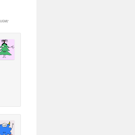
(UGM)
”