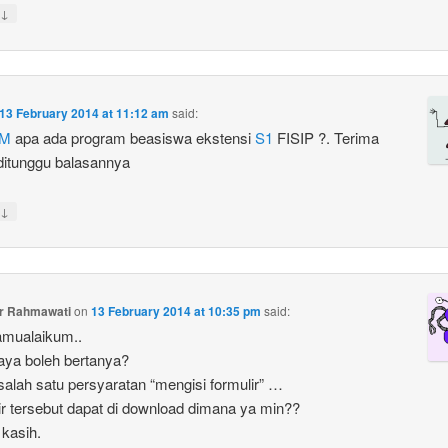
↓
13 February 2014 at 11:12 am
said:
M
apa ada program beasiswa ekstensi
S1
FISIP ?. Terima
ditunggu balasannya
↓
ur Rahmawati
on
13 February 2014 at 10:35 pm
said:
amualaikum..
aya boleh bertanya?
salah satu persyaratan “mengisi formulir” …
ir tersebut dapat di download dimana ya min??
 kasih.