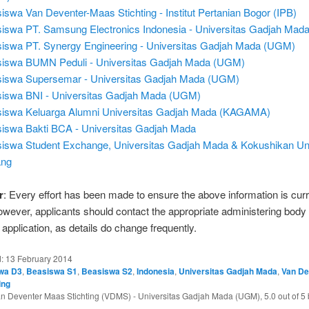
iswa Van Deventer-Maas Stichting - Institut Pertanian Bogor (IPB)
iswa PT. Samsung Electronics Indonesia - Universitas Gadjah Ma
iswa PT. Synergy Engineering - Universitas Gadjah Mada (UGM)
iswa BUMN Peduli - Universitas Gadjah Mada (UGM)
iswa Supersemar - Universitas Gadjah Mada (UGM)
iswa BNI - Universitas Gadjah Mada (UGM)
iswa Keluarga Alumni Universitas Gadjah Mada (KAGAMA)
iswa Bakti BCA - Universitas Gadjah Mada
iswa Student Exchange, Universitas Gadjah Mada & Kokushikan Uni
ang
r
: Every effort has been made to ensure the above information is cur
owever, applicants should contact the appropriate administering body
application, as details do change frequently.
d:
13 February 2014
wa D3
,
Beasiswa S1
,
Beasiswa S2
,
Indonesia
,
Universitas Gadjah Mada
,
Van De
ing
n Deventer Maas Stichting (VDMS) - Universitas Gadjah Mada (UGM)
,
5.0
out of
5