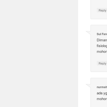
Reply
Sul Fa
Dimana
fisiolo
mohon 
Reply
nurma
ada y
mohon