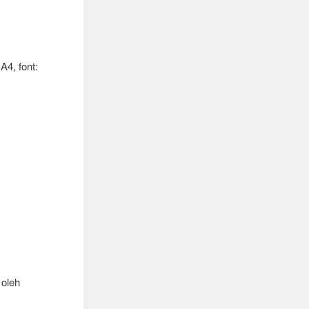
A4, font:
 oleh