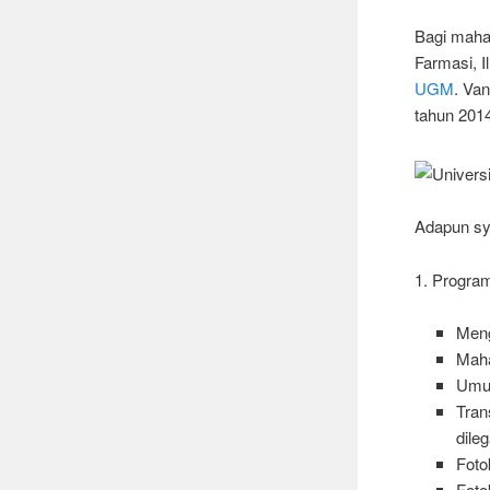
Bagi mahas
Farmasi, 
UGM
. Va
tahun 201
Adapun sy
1. Progr
Meng
Maha
Umur
Tran
dileg
Foto
Foto