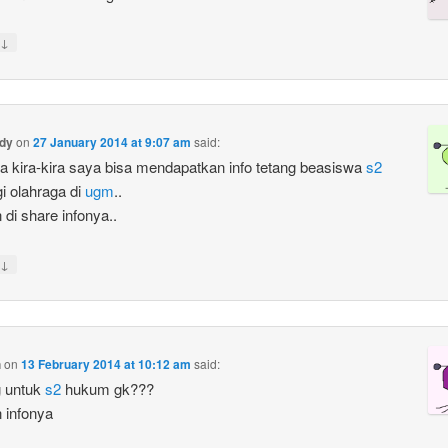
↓
ndy
on
27 January 2014 at 9:07 am
said:
 kira-kira saya bisa mendapatkan info tetang beasiswa
s2
gi olahraga di
ugm
..
di share infonya..
↓
h
on
13 February 2014 at 10:12 am
said:
g untuk
s2
hukum gk???
 infonya