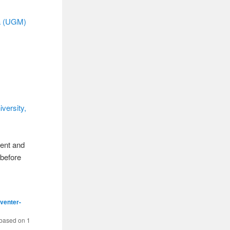
da (UGM)
versity,
rent and
 before
venter-
based on
1