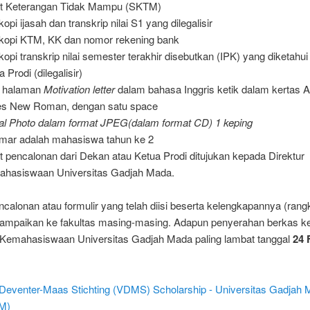
t Keterangan Tidak Mampu (SKTM)
opi ijasah dan transkrip nilai S1 yang dilegalisir
kopi KTM, KK dan nomor rekening bank
kopi transkrip nilai semester terakhir disebutkan (IPK) yang diketahui
 Prodi (dilegalisir)
u halaman
Motivation letter
dalam bahasa Inggris ketik dalam kertas A4
s New Roman, dengan satu space
tal Photo dalam format JPEG(dalam format CD) 1 keping
mar adalah mahasiswa tahun ke 2
t pencalonan dari Dekan atau Ketua Prodi ditujukan kepada Direktur
hasiswaan Universitas Gadjah Mada.
calonan atau formulir yang telah diisi beserta kelengkapannya (rang
ampaikan ke fakultas masing-masing. Adapun penyerahan berkas k
t Kemahasiswaan Universitas Gadjah Mada paling lambat tanggal
24 
Deventer-Maas Stichting (VDMS) Scholarship - Universitas Gadjah
M)