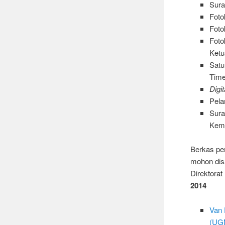
Sura
Fotok
Foto
Foto
Ketua
Sat
Time
Digi
Pela
Sura
Kema
Berkas pen
mohon dis
Direktora
2014
Van 
(UG