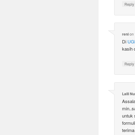
Reply
reni
on
Di
UG
kasih 
Reply
Laili N
Assal
min..s
untuk 
formul
terima