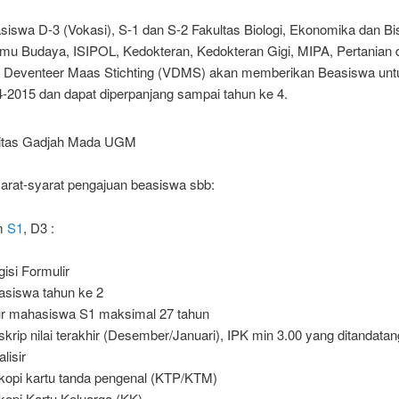
iswa D-3 (Vokasi), S-1 dan S-2 Fakultas Biologi, Ekonomika dan Bi
Ilmu Budaya, ISIPOL, Kedokteran, Kedokteran Gigi, MIPA, Pertanian 
n Deventeer Maas Stichting (VDMS) akan memberikan Beasiswa unt
4-2015 dan dapat diperpanjang sampai tahun ke 4.
arat-syarat pengajuan beasiswa sbb:
am
S1
, D3 :
isi Formulir
siswa tahun ke 2
 mahasiswa S1 maksimal 27 tahun
skrip nilai terakhir (Desember/Januari), IPK min 3.00 yang ditandata
alisir
kopi kartu tanda pengenal (KTP/KTM)
kopi Kartu Keluarga (KK)