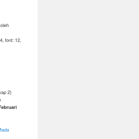
 oleh
, font: 12,
kap 2)
e
Februari
 Mada