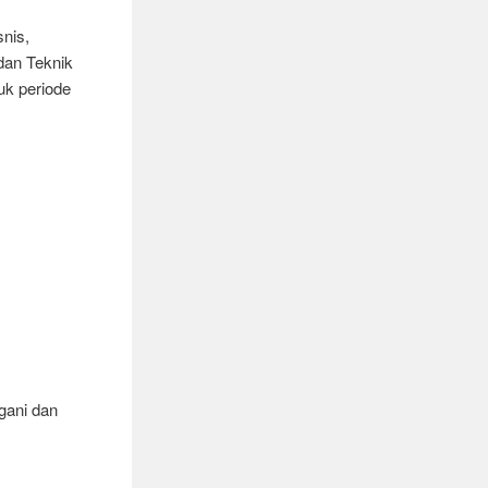
snis,
dan Teknik
uk periode
ngani dan