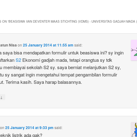
 ON “
BEASISWA VAN DEVENTER MAAS STICHTING (VDMS) - UNIVERSITAS GADJAH MADA 
satun Nisa
on
25 January 2014 at 11:55 am
said:
 saya bisa mendapatkan formulir untuk beasiswa ini? sy ingin
ftarkan
S2
Ekonomi gadjah mada, tetapi orangtua sy tdk
membiayai sekolah S2 sy. saya berniat melanjutkan S2 sy,
itu sy sangat ingin mengetahui tempat pengambilan formulir
ut. Terima kasih. Saya harap balasannya.
↓
on
25 January 2014 at 9:33 pm
said:
teknik listrik ada gak?