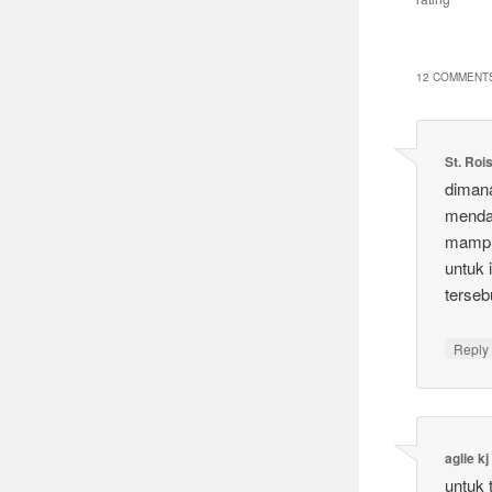
12 COMMENTS
St. Roi
dimana
menda
mampu 
untuk 
terseb
Reply
aglie kj
untuk 