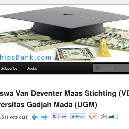
larships Bank
Subscribe
Books
swa Van Deventer Maas Stichting (
versitas Gadjah Mada (UGM)
/
5
(1 vote cast)