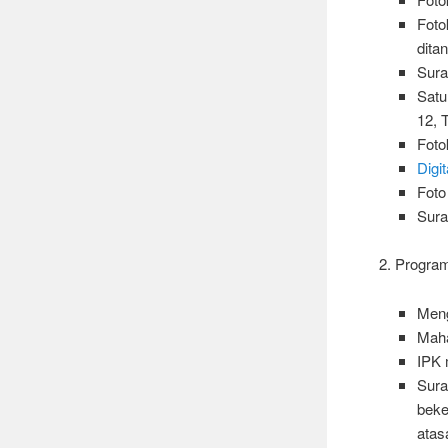
Foto
dita
Sura
Sat
12, 
Foto
Digit
Foto
Sura
2. Progr
Meng
Maha
IPK 
Sura
beke
atas