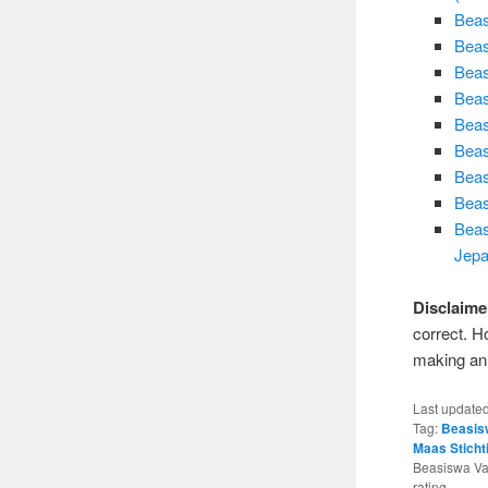
Beas
Beas
Beas
Beas
Beas
Beas
Beas
Beas
Beas
Jep
Disclaime
correct. H
making an 
Last update
Tag:
Beasis
Maas Sticht
Beasiswa Va
rating