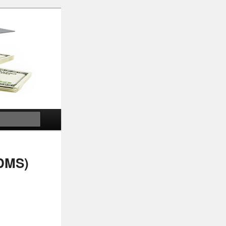
Search
VDMS)