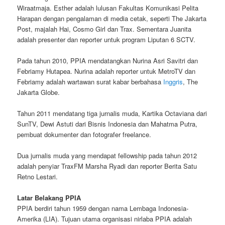
Wiraatmaja. Esther adalah lulusan Fakultas Komunikasi Pelita
Harapan dengan pengalaman di media cetak, seperti The Jakarta
Post, majalah Hai, Cosmo Girl dan Trax. Sementara Juanita
adalah presenter dan reporter untuk program Liputan 6 SCTV.
Pada tahun 2010, PPIA mendatangkan Nurina Asri Savitri dan
Febriamy Hutapea. Nurina adalah reporter untuk MetroTV dan
Febriamy adalah wartawan surat kabar berbahasa
Inggris
, The
Jakarta Globe.
Tahun 2011 mendatang tiga jurnalis muda, Kartika Octaviana dari
SunTV, Dewi Astuti dari Bisnis Indonesia dan Mahatma Putra,
pembuat dokumenter dan fotografer freelance.
Dua jurnalis muda yang mendapat fellowship pada tahun 2012
adalah penyiar TraxFM Marsha Ryadi dan reporter Berita Satu
Retno Lestari.
Latar Belakang PPIA
PPIA berdiri tahun 1959 dengan nama Lembaga Indonesia-
Amerika (LIA). Tujuan utama organisasi nirlaba PPIA adalah