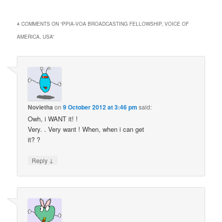
4 COMMENTS ON “
PPIA-VOA BROADCASTING FELLOWSHIP, VOICE OF
AMERICA, USA
”
Novietha
on
9 October 2012 at 3:46 pm
said:
Owh, i WANT it! !
Very. . Very want ! When, when i can get
it? ?
↓
Reply