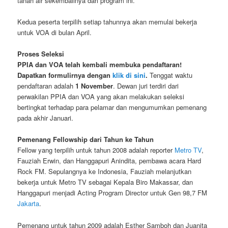
tanah air sekembalinya dari program ini.
Kedua peserta terpilih setiap tahunnya akan memulai bekerja
untuk VOA di bulan April.
Proses Seleksi
PPIA dan VOA telah kembali membuka pendaftaran!
Dapatkan formulirnya dengan
klik di sini
.
Tenggat waktu
pendaftaran adalah
1 November
. Dewan juri terdiri dari
perwakilan PPIA dan VOA yang akan melakukan seleksi
bertingkat terhadap para pelamar dan mengumumkan pemenang
pada akhir Januari.
Pemenang Fellowship dari Tahun ke Tahun
Fellow yang terpilih untuk tahun 2008 adalah reporter
Metro TV
,
Fauziah Erwin, dan Hanggapuri Anindita, pembawa acara Hard
Rock FM. Sepulangnya ke Indonesia, Fauziah melanjutkan
bekerja untuk Metro TV sebagai Kepala Biro Makassar, dan
Hanggapuri menjadi Acting Program Director untuk Gen 98,7 FM
Jakarta
.
Pemenang untuk tahun 2009 adalah Esther Samboh dan Juanita