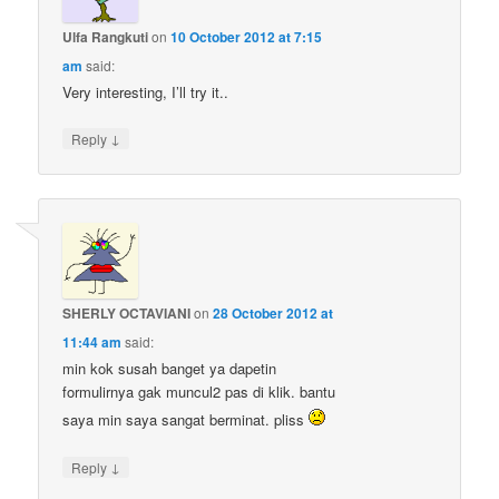
Ulfa Rangkuti
on
10 October 2012 at 7:15
am
said:
Very interesting, I’ll try it..
↓
Reply
SHERLY OCTAVIANI
on
28 October 2012 at
11:44 am
said:
min kok susah banget ya dapetin
formulirnya gak muncul2 pas di klik. bantu
saya min saya sangat berminat. pliss
↓
Reply