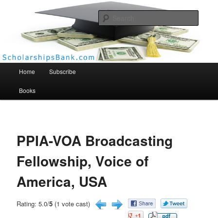
Searc
Scholarships Bank
Main menu
Home
Subscribe
Books
PPIA-VOA Broadcasting
Fellowship, Voice of
America, USA
Rating: 5.0/
5
(1 vote cast)